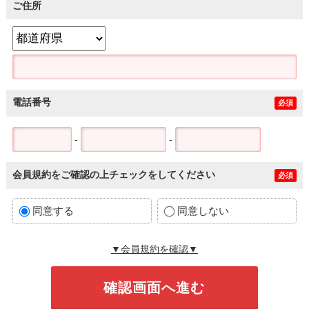
ご住所
電話番号
必須
-
-
会員規約をご確認の上チェックをしてください
必須
同意する
同意しない
▼会員規約を確認▼