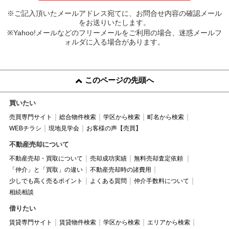
※ご記入頂いたメールアドレス宛てに、お問合せ内容の確認メール
をお送りいたします。
※Yahoo!メールなどのフリーメールをご利用の場合、迷惑メールフ
ォルダに入る場合があります。
このページの先頭へ
買いたい
売買専門サイト
総合物件検索
学区から検索
町名から検索
WEBチラシ
現地見学会
お客様の声【売買】
不動産売却について
不動産売却・買取について
売却成功実績
無料売却査定依頼
「仲介」と「買取」の違い
不動産売却時の諸費用
少しでも高く売るポイント
よくある質問
仲介手数料について
相続相談
借りたい
賃貸専門サイト
賃貸物件検索
学区から検索
エリアから検索