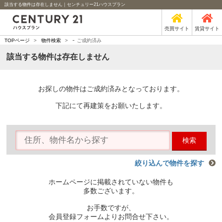
該当する物件は存在しません｜センチュリー21ハウスプラン
売買サイト
賃貸サイト
-
TOPページ
>
物件検索
>
ご成約済み
該当する物件は存在しません
お探しの物件はご成約済みとなっております。
下記にて再建策をお願いたします。
検索
絞り込んで物件を探す
ホームページに掲載されていない物件も
多数ございます。
お手数ですが、
会員登録フォームよりお問合せ下さい。