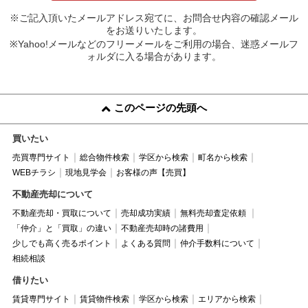
※ご記入頂いたメールアドレス宛てに、お問合せ内容の確認メール
をお送りいたします。
※Yahoo!メールなどのフリーメールをご利用の場合、迷惑メールフ
ォルダに入る場合があります。
このページの先頭へ
買いたい
売買専門サイト
総合物件検索
学区から検索
町名から検索
WEBチラシ
現地見学会
お客様の声【売買】
不動産売却について
不動産売却・買取について
売却成功実績
無料売却査定依頼
「仲介」と「買取」の違い
不動産売却時の諸費用
少しでも高く売るポイント
よくある質問
仲介手数料について
相続相談
借りたい
賃貸専門サイト
賃貸物件検索
学区から検索
エリアから検索