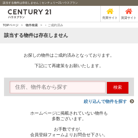
該当する物件は存在しません｜センチュリー21ハウスプラン
売買サイト
賃貸サイト
-
TOPページ
>
物件検索
>
ご成約済み
該当する物件は存在しません
お探しの物件はご成約済みとなっております。
下記にて再建策をお願いたします。
検索
絞り込んで物件を探す
ホームページに掲載されていない物件も
多数ございます。
お手数ですが、
会員登録フォームよりお問合せ下さい。