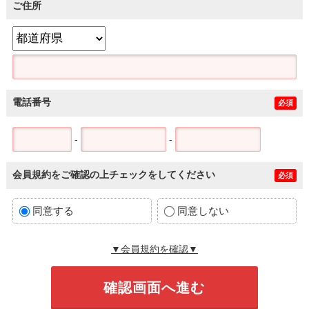
ご住所
電話番号
必須
-
-
会員規約をご確認の上チェックをしてください
必須
同意する
同意しない
▼会員規約を確認▼