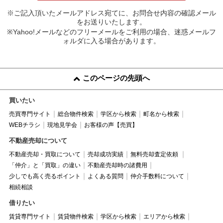
※ご記入頂いたメールアドレス宛てに、お問合せ内容の確認メール
をお送りいたします。
※Yahoo!メールなどのフリーメールをご利用の場合、迷惑メールフ
ォルダに入る場合があります。
このページの先頭へ
買いたい
売買専門サイト
総合物件検索
学区から検索
町名から検索
WEBチラシ
現地見学会
お客様の声【売買】
不動産売却について
不動産売却・買取について
売却成功実績
無料売却査定依頼
「仲介」と「買取」の違い
不動産売却時の諸費用
少しでも高く売るポイント
よくある質問
仲介手数料について
相続相談
借りたい
賃貸専門サイト
賃貸物件検索
学区から検索
エリアから検索