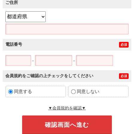
ご住所
電話番号
必須
-
-
会員規約をご確認の上チェックをしてください
必須
同意する
同意しない
▼会員規約を確認▼