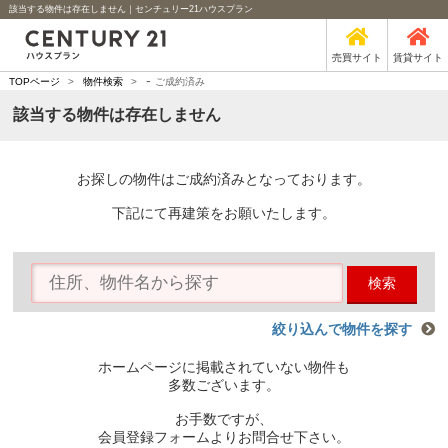
該当する物件は存在しません｜センチュリー21ハウスプラン
売買サイト
賃貸サイト
-
TOPページ
>
物件検索
>
ご成約済み
該当する物件は存在しません
お探しの物件はご成約済みとなっております。
下記にて再建策をお願いたします。
検索
絞り込んで物件を探す
ホームページに掲載されていない物件も
多数ございます。
お手数ですが、
会員登録フォームよりお問合せ下さい。