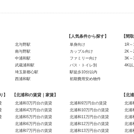
【人気条件から探す】
【間取
北与野駅
単身向け
1R～
南与野駅
カップル向け
2K～
中浦和駅
ファミリー向け
3K～
武蔵浦和駅
バス・トイレ別
4K以
埼玉新都心駅
駅徒歩10分以内
西浦和駅
初期費用安め物件
り】
【北浦和の賃貸｜家賃】
【北浦
貸
北浦和3万円台の賃貸
北浦和9万円台の賃貸
北浦
貸
北浦和4万円台の賃貸
北浦和10万円台の賃貸
北浦
貸
北浦和5万円台の賃貸
北浦和11万円台の賃貸
北浦
北浦和6万円台の賃貸
北浦和12万円台の賃貸
北浦
北浦和7万円台の賃貸
北浦和13万円台の賃貸
北浦