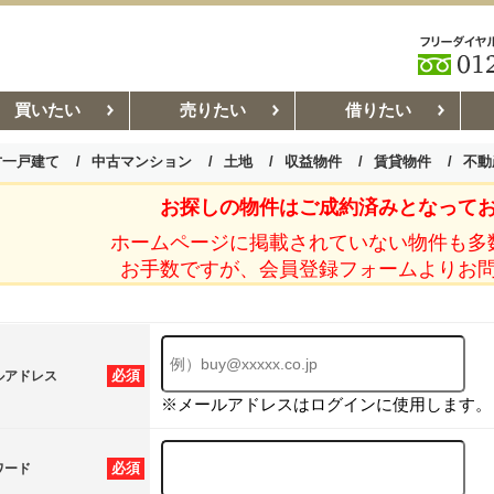
買いたい
売りたい
借りたい
古一戸建て
中古マンション
土地
収益物件
賃貸物件
不動
お探しの物件はご成約済みとなって
お部屋探しコラム
賃貸管理コ
ホームページに掲載されていない物件も多
お手数ですが、会員登録フォームよりお
必須
ルアドレス
※メールアドレスはログインに使用します。
必須
ワード