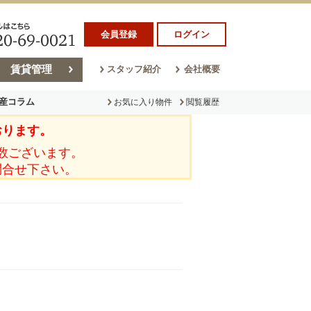
会員登録
ログイン
賃貸管理
スタッフ紹介
会社概要
産コラム
お気に入り物件
閲覧履歴
おります。
ラム
売却コラム
数ございます。
問合せ下さい。