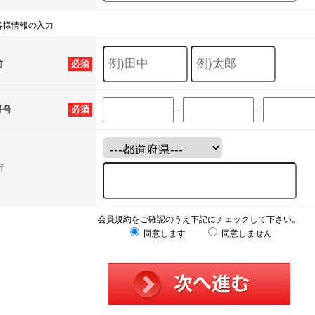
客様情報の入力
必須
前
-
-
必須
番号
所
会員規約をご確認のうえ下記にチェックして下さい。
同意します
同意しません