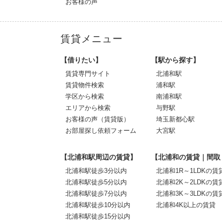
お客様の声
賃貸メニュー
【借りたい】
【駅から探す】
賃貸専門サイト
北浦和駅
賃貸物件検索
浦和駅
学区から検索
南浦和駅
エリアから検索
与野駅
お客様の声（賃貸版）
埼玉新都心駅
お部屋探し依頼フォーム
大宮駅
【北浦和駅周辺の賃貸】
【北浦和の賃貸｜間取
北浦和駅徒歩3分以内
北浦和1R～1LDKの賃
北浦和駅徒歩5分以内
北浦和2K～2LDKの賃
北浦和駅徒歩7分以内
北浦和3K～3LDKの賃
北浦和駅徒歩10分以内
北浦和4K以上の賃貸
北浦和駅徒歩15分以内