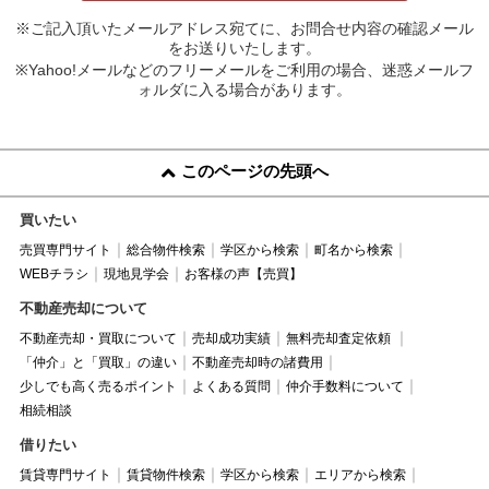
※ご記入頂いたメールアドレス宛てに、お問合せ内容の確認メール
をお送りいたします。
※Yahoo!メールなどのフリーメールをご利用の場合、迷惑メールフ
ォルダに入る場合があります。
このページの先頭へ
買いたい
売買専門サイト
総合物件検索
学区から検索
町名から検索
WEBチラシ
現地見学会
お客様の声【売買】
不動産売却について
不動産売却・買取について
売却成功実績
無料売却査定依頼
「仲介」と「買取」の違い
不動産売却時の諸費用
少しでも高く売るポイント
よくある質問
仲介手数料について
相続相談
借りたい
賃貸専門サイト
賃貸物件検索
学区から検索
エリアから検索