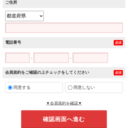
ご住所
電話番号
必須
-
-
会員規約をご確認の上チェックをしてください
必須
同意する
同意しない
▼会員規約を確認▼