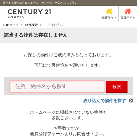
該当する物件は存在しません｜センチュリー21ハウスプラン
売買サイト
賃貸サイト
-
TOPページ
>
物件検索
>
ご成約済み
該当する物件は存在しません
お探しの物件はご成約済みとなっております。
下記にて再建策をお願いたします。
検索
絞り込んで物件を探す
ホームページに掲載されていない物件も
多数ございます。
お手数ですが、
会員登録フォームよりお問合せ下さい。