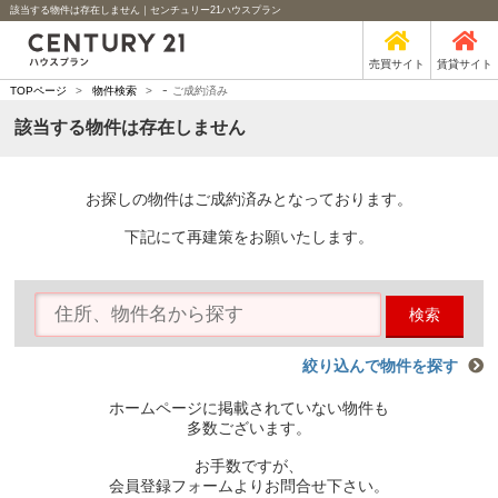
該当する物件は存在しません｜センチュリー21ハウスプラン
売買サイト
賃貸サイト
-
TOPページ
>
物件検索
>
ご成約済み
該当する物件は存在しません
お探しの物件はご成約済みとなっております。
下記にて再建策をお願いたします。
検索
絞り込んで物件を探す
ホームページに掲載されていない物件も
多数ございます。
お手数ですが、
会員登録フォームよりお問合せ下さい。