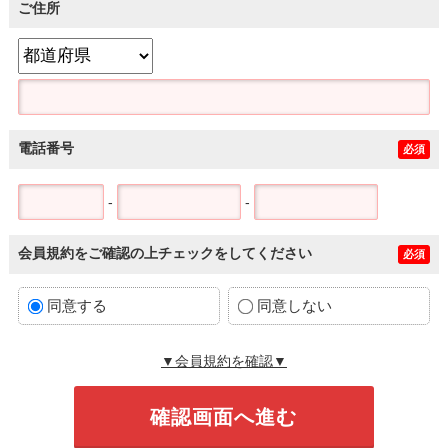
ご住所
電話番号
必須
-
-
会員規約をご確認の上チェックをしてください
必須
同意する
同意しない
▼会員規約を確認▼