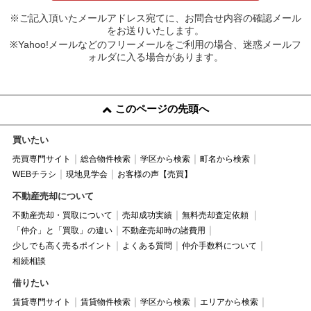
※ご記入頂いたメールアドレス宛てに、お問合せ内容の確認メール
をお送りいたします。
※Yahoo!メールなどのフリーメールをご利用の場合、迷惑メールフ
ォルダに入る場合があります。
このページの先頭へ
買いたい
売買専門サイト
総合物件検索
学区から検索
町名から検索
WEBチラシ
現地見学会
お客様の声【売買】
不動産売却について
不動産売却・買取について
売却成功実績
無料売却査定依頼
「仲介」と「買取」の違い
不動産売却時の諸費用
少しでも高く売るポイント
よくある質問
仲介手数料について
相続相談
借りたい
賃貸専門サイト
賃貸物件検索
学区から検索
エリアから検索