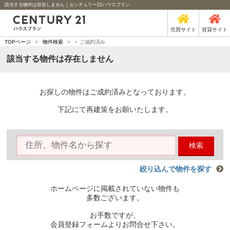
該当する物件は存在しません｜センチュリー21ハウスプラン
売買サイト
賃貸サイト
-
TOPページ
>
物件検索
>
ご成約済み
該当する物件は存在しません
お探しの物件はご成約済みとなっております。
下記にて再建策をお願いたします。
検索
絞り込んで物件を探す
ホームページに掲載されていない物件も
多数ございます。
お手数ですが、
会員登録フォームよりお問合せ下さい。