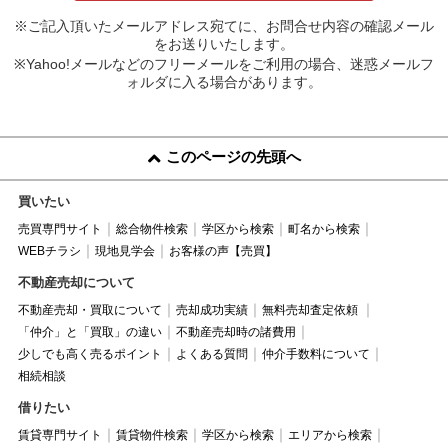
※ご記入頂いたメールアドレス宛てに、お問合せ内容の確認メール
をお送りいたします。
※Yahoo!メールなどのフリーメールをご利用の場合、迷惑メールフ
ォルダに入る場合があります。
このページの先頭へ
買いたい
売買専門サイト
総合物件検索
学区から検索
町名から検索
WEBチラシ
現地見学会
お客様の声【売買】
不動産売却について
不動産売却・買取について
売却成功実績
無料売却査定依頼
「仲介」と「買取」の違い
不動産売却時の諸費用
少しでも高く売るポイント
よくある質問
仲介手数料について
相続相談
借りたい
賃貸専門サイト
賃貸物件検索
学区から検索
エリアから検索