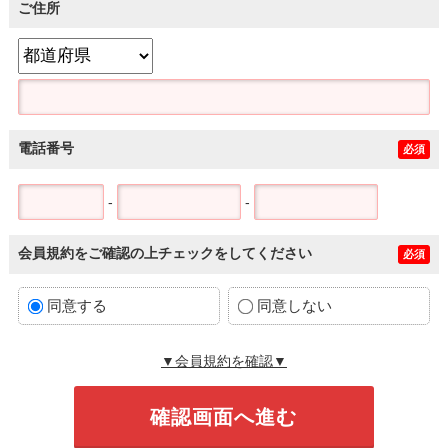
ご住所
電話番号
必須
-
-
会員規約をご確認の上チェックをしてください
必須
同意する
同意しない
▼会員規約を確認▼