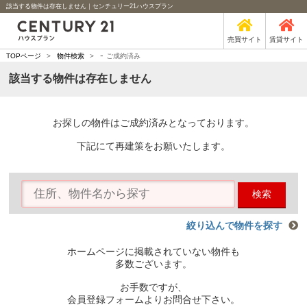
該当する物件は存在しません｜センチュリー21ハウスプラン
売買サイト
賃貸サイト
-
TOPページ
>
物件検索
>
ご成約済み
該当する物件は存在しません
お探しの物件はご成約済みとなっております。
下記にて再建策をお願いたします。
検索
絞り込んで物件を探す
ホームページに掲載されていない物件も
多数ございます。
お手数ですが、
会員登録フォームよりお問合せ下さい。