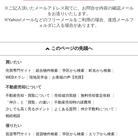
※ご記入頂いたメールアドレス宛てに、お問合せ内容の確認メール
をお送りいたします。
※Yahoo!メールなどのフリーメールをご利用の場合、迷惑メールフ
ォルダに入る場合があります。
このページの先頭へ
買いたい
売買専門サイト
総合物件検索
学区から検索
町名から検索
WEBチラシ
現地見学会
お客様の声【売買】
不動産売却について
不動産売却・買取について
売却成功実績
無料売却査定依頼
「仲介」と「買取」の違い
不動産売却時の諸費用
少しでも高く売るポイント
よくある質問
仲介手数料について
相続相談
借りたい
賃貸専門サイト
賃貸物件検索
学区から検索
エリアから検索