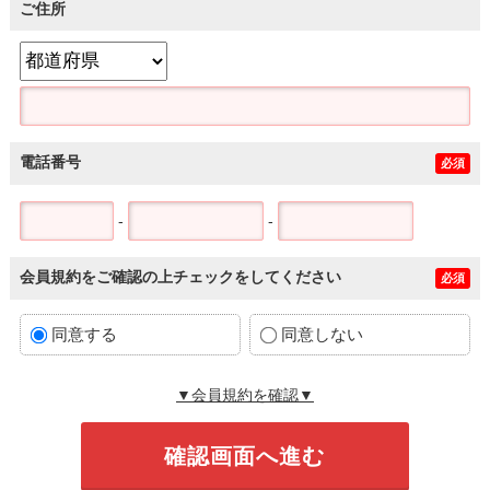
ご住所
電話番号
必須
-
-
会員規約をご確認の上チェックをしてください
必須
同意する
同意しない
▼会員規約を確認▼