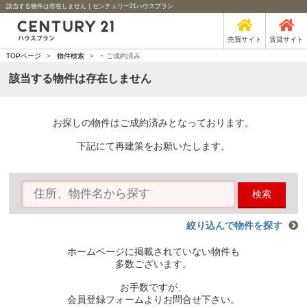
該当する物件は存在しません｜センチュリー21ハウスプラン
売買サイト
賃貸サイト
-
TOPページ
>
物件検索
>
ご成約済み
該当する物件は存在しません
お探しの物件はご成約済みとなっております。
下記にて再建策をお願いたします。
検索
絞り込んで物件を探す
ホームページに掲載されていない物件も
多数ございます。
お手数ですが、
会員登録フォームよりお問合せ下さい。