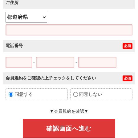
ご住所
電話番号
必須
-
-
会員規約をご確認の上チェックをしてください
必須
同意する
同意しない
▼会員規約を確認▼