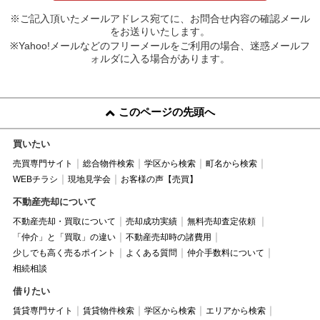
※ご記入頂いたメールアドレス宛てに、お問合せ内容の確認メール
をお送りいたします。
※Yahoo!メールなどのフリーメールをご利用の場合、迷惑メールフ
ォルダに入る場合があります。
このページの先頭へ
買いたい
売買専門サイト
総合物件検索
学区から検索
町名から検索
WEBチラシ
現地見学会
お客様の声【売買】
不動産売却について
不動産売却・買取について
売却成功実績
無料売却査定依頼
「仲介」と「買取」の違い
不動産売却時の諸費用
少しでも高く売るポイント
よくある質問
仲介手数料について
相続相談
借りたい
賃貸専門サイト
賃貸物件検索
学区から検索
エリアから検索