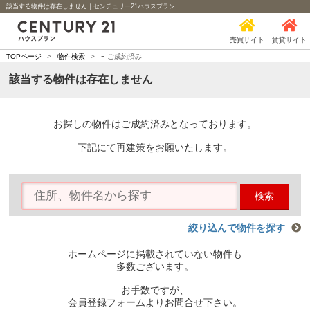
該当する物件は存在しません｜センチュリー21ハウスプラン
売買サイト
賃貸サイト
-
TOPページ
>
物件検索
>
ご成約済み
該当する物件は存在しません
お探しの物件はご成約済みとなっております。
下記にて再建策をお願いたします。
検索
絞り込んで物件を探す
ホームページに掲載されていない物件も
多数ございます。
お手数ですが、
会員登録フォームよりお問合せ下さい。