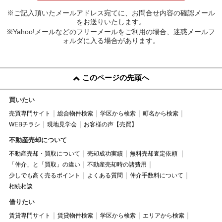
※ご記入頂いたメールアドレス宛てに、お問合せ内容の確認メール
をお送りいたします。
※Yahoo!メールなどのフリーメールをご利用の場合、迷惑メールフ
ォルダに入る場合があります。
このページの先頭へ
買いたい
売買専門サイト
総合物件検索
学区から検索
町名から検索
WEBチラシ
現地見学会
お客様の声【売買】
不動産売却について
不動産売却・買取について
売却成功実績
無料売却査定依頼
「仲介」と「買取」の違い
不動産売却時の諸費用
少しでも高く売るポイント
よくある質問
仲介手数料について
相続相談
借りたい
賃貸専門サイト
賃貸物件検索
学区から検索
エリアから検索