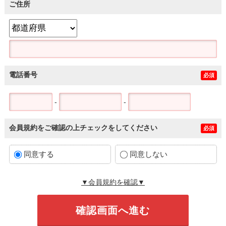
ご住所
電話番号
必須
-
-
会員規約をご確認の上チェックをしてください
必須
同意する
同意しない
▼会員規約を確認▼