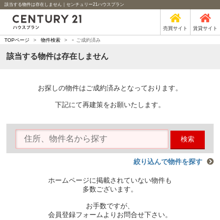
該当する物件は存在しません｜センチュリー21ハウスプラン
売買サイト
賃貸サイト
-
TOPページ
>
物件検索
>
ご成約済み
該当する物件は存在しません
お探しの物件はご成約済みとなっております。
下記にて再建策をお願いたします。
検索
絞り込んで物件を探す
ホームページに掲載されていない物件も
多数ございます。
お手数ですが、
会員登録フォームよりお問合せ下さい。