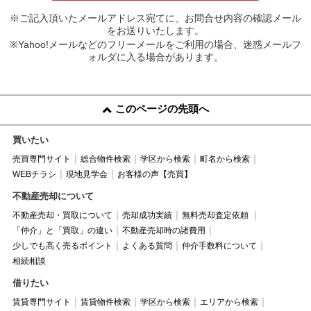
※ご記入頂いたメールアドレス宛てに、お問合せ内容の確認メール
をお送りいたします。
※Yahoo!メールなどのフリーメールをご利用の場合、迷惑メールフ
ォルダに入る場合があります。
このページの先頭へ
買いたい
売買専門サイト
総合物件検索
学区から検索
町名から検索
WEBチラシ
現地見学会
お客様の声【売買】
不動産売却について
不動産売却・買取について
売却成功実績
無料売却査定依頼
「仲介」と「買取」の違い
不動産売却時の諸費用
少しでも高く売るポイント
よくある質問
仲介手数料について
相続相談
借りたい
賃貸専門サイト
賃貸物件検索
学区から検索
エリアから検索