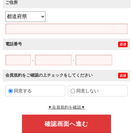
ご住所
電話番号
必須
-
-
会員規約をご確認の上チェックをしてください
必須
同意する
同意しない
▼会員規約を確認▼