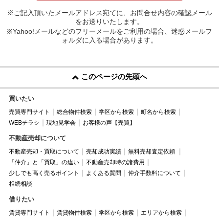
※ご記入頂いたメールアドレス宛てに、お問合せ内容の確認メール
をお送りいたします。
※Yahoo!メールなどのフリーメールをご利用の場合、迷惑メールフ
ォルダに入る場合があります。
このページの先頭へ
買いたい
売買専門サイト
総合物件検索
学区から検索
町名から検索
WEBチラシ
現地見学会
お客様の声【売買】
不動産売却について
不動産売却・買取について
売却成功実績
無料売却査定依頼
「仲介」と「買取」の違い
不動産売却時の諸費用
少しでも高く売るポイント
よくある質問
仲介手数料について
相続相談
借りたい
賃貸専門サイト
賃貸物件検索
学区から検索
エリアから検索