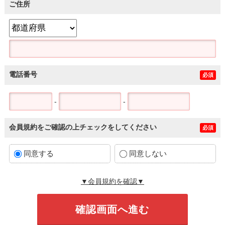
ご住所
電話番号
必須
-
-
会員規約をご確認の上チェックをしてください
必須
同意する
同意しない
▼会員規約を確認▼