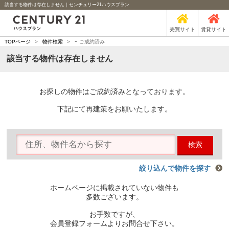
該当する物件は存在しません｜センチュリー21ハウスプラン
売買サイト
賃貸サイト
-
TOPページ
>
物件検索
>
ご成約済み
該当する物件は存在しません
お探しの物件はご成約済みとなっております。
下記にて再建策をお願いたします。
検索
絞り込んで物件を探す
ホームページに掲載されていない物件も
多数ございます。
お手数ですが、
会員登録フォームよりお問合せ下さい。