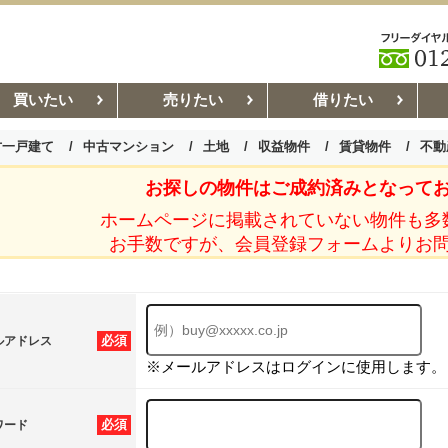
買いたい
売りたい
借りたい
古一戸建て
中古マンション
土地
収益物件
賃貸物件
不動
お探しの物件はご成約済みとなって
お部屋探しコラム
賃貸管理コ
ホームページに掲載されていない物件も多
お手数ですが、会員登録フォームよりお
必須
ルアドレス
※メールアドレスはログインに使用します。
必須
ワード