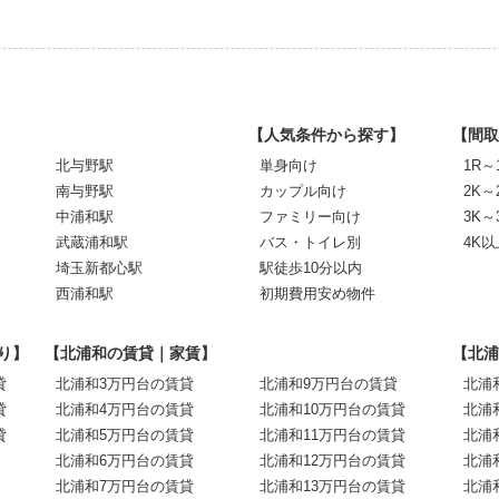
【人気条件から探す】
【間取
北与野駅
単身向け
1R～
南与野駅
カップル向け
2K～
中浦和駅
ファミリー向け
3K～
武蔵浦和駅
バス・トイレ別
4K以
埼玉新都心駅
駅徒歩10分以内
西浦和駅
初期費用安め物件
り】
【北浦和の賃貸｜家賃】
【北浦
貸
北浦和3万円台の賃貸
北浦和9万円台の賃貸
北浦
貸
北浦和4万円台の賃貸
北浦和10万円台の賃貸
北浦
貸
北浦和5万円台の賃貸
北浦和11万円台の賃貸
北浦
北浦和6万円台の賃貸
北浦和12万円台の賃貸
北浦
北浦和7万円台の賃貸
北浦和13万円台の賃貸
北浦