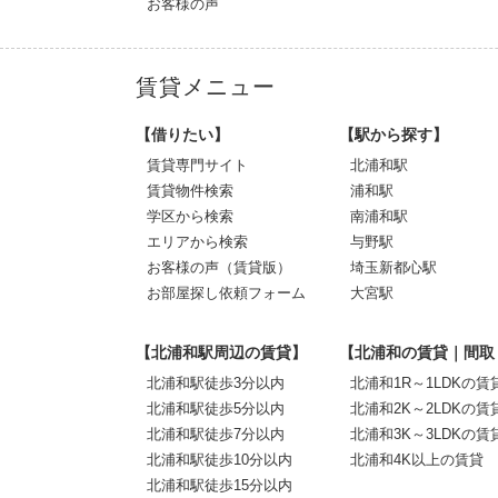
お客様の声
賃貸メニュー
【借りたい】
【駅から探す】
賃貸専門サイト
北浦和駅
賃貸物件検索
浦和駅
学区から検索
南浦和駅
エリアから検索
与野駅
お客様の声（賃貸版）
埼玉新都心駅
お部屋探し依頼フォーム
大宮駅
【北浦和駅周辺の賃貸】
【北浦和の賃貸｜間取
北浦和駅徒歩3分以内
北浦和1R～1LDKの賃
北浦和駅徒歩5分以内
北浦和2K～2LDKの賃
北浦和駅徒歩7分以内
北浦和3K～3LDKの賃
北浦和駅徒歩10分以内
北浦和4K以上の賃貸
北浦和駅徒歩15分以内