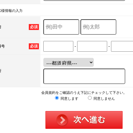
客様情報の入力
必須
前
-
-
必須
番号
所
会員規約をご確認のうえ下記にチェックして下さい。
同意します
同意しません