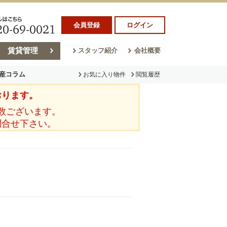
会員登録
ログイン
賃貸管理
スタッフ紹介
会社概要
産コラム
お気に入り物件
閲覧履歴
おります。
ラム
売却コラム
数ございます。
問合せ下さい。