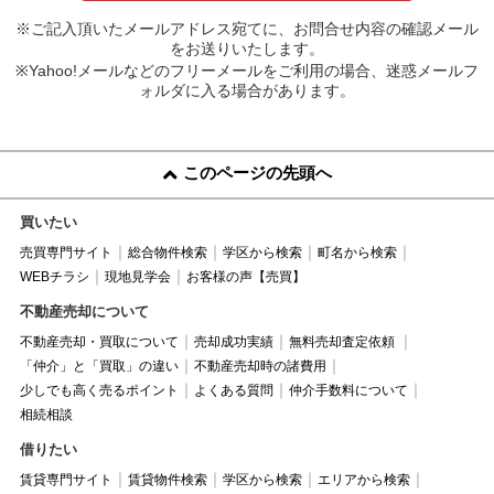
※ご記入頂いたメールアドレス宛てに、お問合せ内容の確認メール
をお送りいたします。
※Yahoo!メールなどのフリーメールをご利用の場合、迷惑メールフ
ォルダに入る場合があります。
このページの先頭へ
買いたい
売買専門サイト
総合物件検索
学区から検索
町名から検索
WEBチラシ
現地見学会
お客様の声【売買】
不動産売却について
不動産売却・買取について
売却成功実績
無料売却査定依頼
「仲介」と「買取」の違い
不動産売却時の諸費用
少しでも高く売るポイント
よくある質問
仲介手数料について
相続相談
借りたい
賃貸専門サイト
賃貸物件検索
学区から検索
エリアから検索