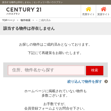
該当する物件は存在しません｜センチュリー21ハウスプラン
売買サイト
賃貸サイト
-
TOPページ
>
物件検索
>
ご成約済み
該当する物件は存在しません
お探しの物件はご成約済みとなっております。
下記にて再建策をお願いたします。
検索
絞り込んで物件を探す
ホームページに掲載されていない物件も
多数ございます。
お手数ですが、
会員登録フォームよりお問合せ下さい。