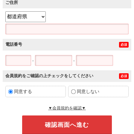
ご住所
電話番号
必須
-
-
会員規約をご確認の上チェックをしてください
必須
同意する
同意しない
▼会員規約を確認▼