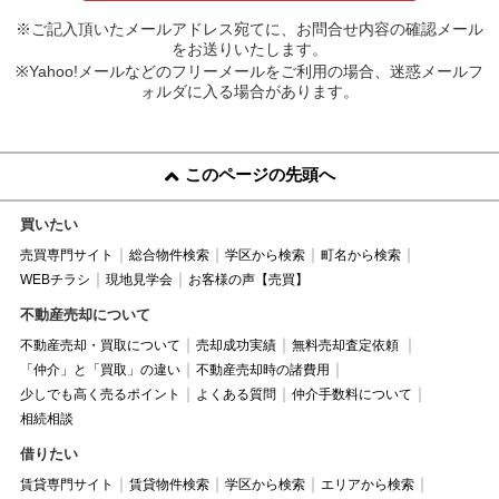
※ご記入頂いたメールアドレス宛てに、お問合せ内容の確認メール
をお送りいたします。
※Yahoo!メールなどのフリーメールをご利用の場合、迷惑メールフ
ォルダに入る場合があります。
このページの先頭へ
買いたい
売買専門サイト
総合物件検索
学区から検索
町名から検索
WEBチラシ
現地見学会
お客様の声【売買】
不動産売却について
不動産売却・買取について
売却成功実績
無料売却査定依頼
「仲介」と「買取」の違い
不動産売却時の諸費用
少しでも高く売るポイント
よくある質問
仲介手数料について
相続相談
借りたい
賃貸専門サイト
賃貸物件検索
学区から検索
エリアから検索