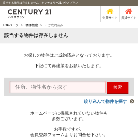
該当する物件は存在しません｜センチュリー21ハウスプラン
売買サイト
賃貸サイト
-
TOPページ
>
物件検索
>
ご成約済み
該当する物件は存在しません
お探しの物件はご成約済みとなっております。
下記にて再建策をお願いたします。
検索
絞り込んで物件を探す
ホームページに掲載されていない物件も
多数ございます。
お手数ですが、
会員登録フォームよりお問合せ下さい。