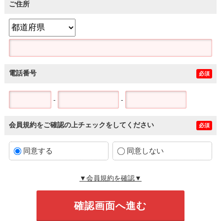
ご住所
電話番号
必須
-
-
会員規約をご確認の上チェックをしてください
必須
同意する
同意しない
▼会員規約を確認▼