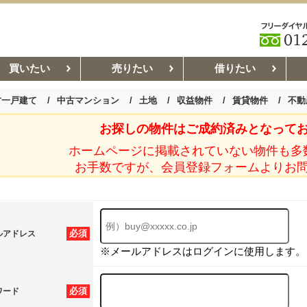
買いたい
売りたい
借りたい
古一戸建て
中古マンション
土地
収益物件
賃貸物件
不動
お探しの物件はご成約済みとなって
お部屋探しコラム
賃貸管理コ
ホームページに掲載されていない物件も多
お手数ですが、会員登録フォームよりお
必須
ルアドレス
※メールアドレスはログインに使用します。
必須
ワード