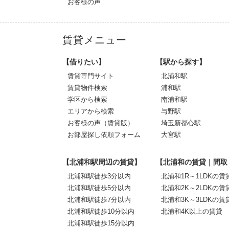
お客様の声
賃貸メニュー
【借りたい】
【駅から探す】
賃貸専門サイト
北浦和駅
賃貸物件検索
浦和駅
学区から検索
南浦和駅
エリアから検索
与野駅
お客様の声（賃貸版）
埼玉新都心駅
お部屋探し依頼フォーム
大宮駅
【北浦和駅周辺の賃貸】
【北浦和の賃貸｜間取
北浦和駅徒歩3分以内
北浦和1R～1LDKの賃
北浦和駅徒歩5分以内
北浦和2K～2LDKの賃
北浦和駅徒歩7分以内
北浦和3K～3LDKの賃
北浦和駅徒歩10分以内
北浦和4K以上の賃貸
北浦和駅徒歩15分以内