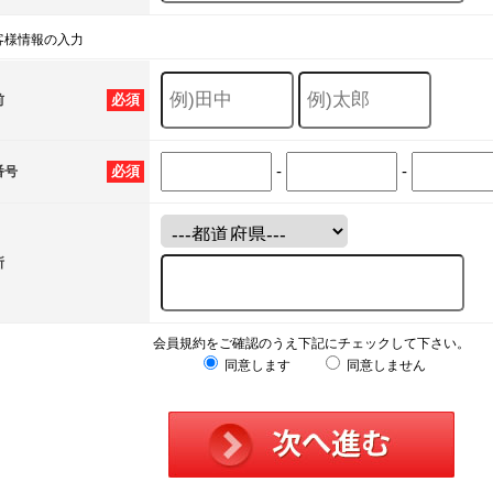
客様情報の入力
必須
前
-
-
必須
番号
所
会員規約をご確認のうえ下記にチェックして下さい。
同意します
同意しません