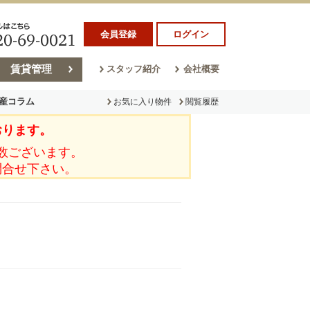
会員登録
ログイン
賃貸管理
スタッフ紹介
会社概要
産コラム
お気に入り物件
閲覧履歴
おります。
ラム
売却コラム
数ございます。
問合せ下さい。