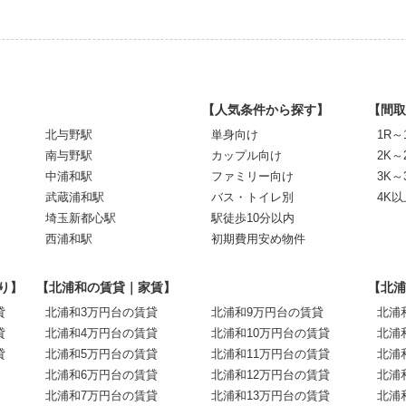
【人気条件から探す】
【間取
北与野駅
単身向け
1R～
南与野駅
カップル向け
2K～
中浦和駅
ファミリー向け
3K～
武蔵浦和駅
バス・トイレ別
4K以
埼玉新都心駅
駅徒歩10分以内
西浦和駅
初期費用安め物件
り】
【北浦和の賃貸｜家賃】
【北浦
貸
北浦和3万円台の賃貸
北浦和9万円台の賃貸
北浦
貸
北浦和4万円台の賃貸
北浦和10万円台の賃貸
北浦
貸
北浦和5万円台の賃貸
北浦和11万円台の賃貸
北浦
北浦和6万円台の賃貸
北浦和12万円台の賃貸
北浦
北浦和7万円台の賃貸
北浦和13万円台の賃貸
北浦