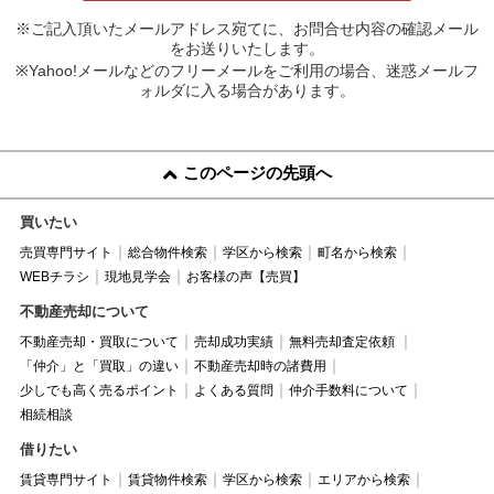
※ご記入頂いたメールアドレス宛てに、お問合せ内容の確認メール
をお送りいたします。
※Yahoo!メールなどのフリーメールをご利用の場合、迷惑メールフ
ォルダに入る場合があります。
このページの先頭へ
買いたい
売買専門サイト
総合物件検索
学区から検索
町名から検索
WEBチラシ
現地見学会
お客様の声【売買】
不動産売却について
不動産売却・買取について
売却成功実績
無料売却査定依頼
「仲介」と「買取」の違い
不動産売却時の諸費用
少しでも高く売るポイント
よくある質問
仲介手数料について
相続相談
借りたい
賃貸専門サイト
賃貸物件検索
学区から検索
エリアから検索