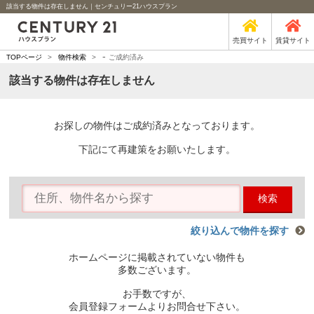
該当する物件は存在しません｜センチュリー21ハウスプラン
売買サイト
賃貸サイト
-
TOPページ
>
物件検索
>
ご成約済み
該当する物件は存在しません
お探しの物件はご成約済みとなっております。
下記にて再建策をお願いたします。
検索
絞り込んで物件を探す
ホームページに掲載されていない物件も
多数ございます。
お手数ですが、
会員登録フォームよりお問合せ下さい。