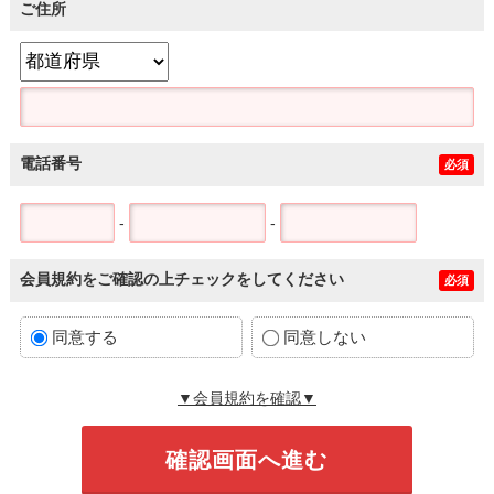
ご住所
電話番号
必須
-
-
会員規約をご確認の上チェックをしてください
必須
同意する
同意しない
▼会員規約を確認▼