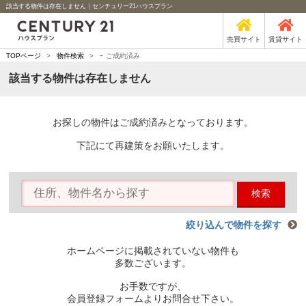
該当する物件は存在しません｜センチュリー21ハウスプラン
売買サイト
賃貸サイト
-
TOPページ
>
物件検索
>
ご成約済み
該当する物件は存在しません
お探しの物件はご成約済みとなっております。
下記にて再建策をお願いたします。
検索
絞り込んで物件を探す
ホームページに掲載されていない物件も
多数ございます。
お手数ですが、
会員登録フォームよりお問合せ下さい。