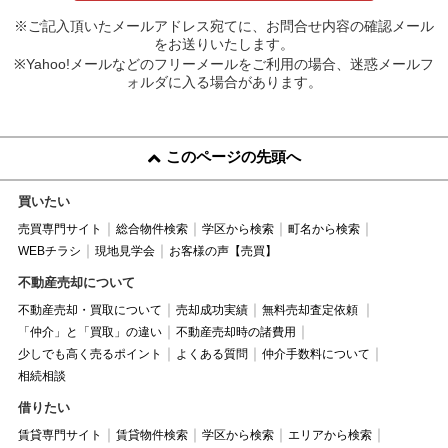
※ご記入頂いたメールアドレス宛てに、お問合せ内容の確認メール
をお送りいたします。
※Yahoo!メールなどのフリーメールをご利用の場合、迷惑メールフ
ォルダに入る場合があります。
このページの先頭へ
買いたい
売買専門サイト
総合物件検索
学区から検索
町名から検索
WEBチラシ
現地見学会
お客様の声【売買】
不動産売却について
不動産売却・買取について
売却成功実績
無料売却査定依頼
「仲介」と「買取」の違い
不動産売却時の諸費用
少しでも高く売るポイント
よくある質問
仲介手数料について
相続相談
借りたい
賃貸専門サイト
賃貸物件検索
学区から検索
エリアから検索