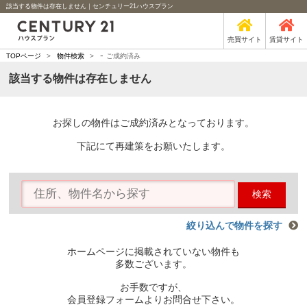
該当する物件は存在しません｜センチュリー21ハウスプラン
売買サイト
賃貸サイト
-
TOPページ
>
物件検索
>
ご成約済み
該当する物件は存在しません
お探しの物件はご成約済みとなっております。
下記にて再建策をお願いたします。
検索
絞り込んで物件を探す
ホームページに掲載されていない物件も
多数ございます。
お手数ですが、
会員登録フォームよりお問合せ下さい。