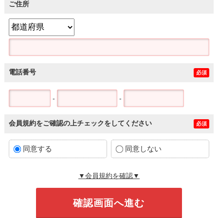
ご住所
電話番号
必須
-
-
会員規約をご確認の上チェックをしてください
必須
同意する
同意しない
▼会員規約を確認▼