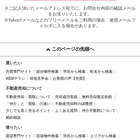
※ご記入頂いたメールアドレス宛てに、お問合せ内容の確認メール
をお送りいたします。
※Yahoo!メールなどのフリーメールをご利用の場合、迷惑メールフ
ォルダに入る場合があります。
このページの先頭へ
買いたい
売買専門サイト
総合物件検索
学区から検索
町名から検索
WEBチラシ
現地見学会
お客様の声【売買】
不動産売却について
不動産売却・買取について
売却成功実績
無料売却査定依頼
「仲介」と「買取」の違い
不動産売却時の諸費用
少しでも高く売るポイント
よくある質問
仲介手数料について
相続相談
借りたい
賃貸専門サイト
賃貸物件検索
学区から検索
エリアから検索