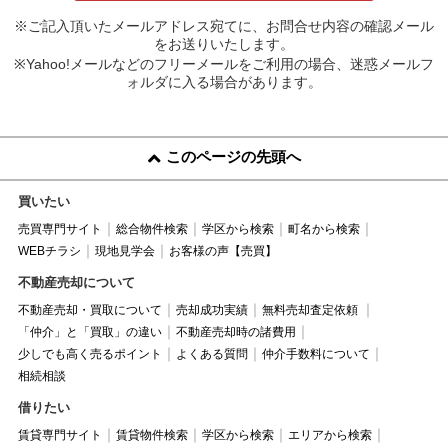
※ご記入頂いたメールアドレス宛てに、お問合せ内容の確認メール
をお送りいたします。
※Yahoo!メールなどのフリーメールをご利用の場合、迷惑メールフ
ォルダに入る場合があります。
このページの先頭へ
買いたい
売買専門サイト
総合物件検索
学区から検索
町名から検索
WEBチラシ
現地見学会
お客様の声【売買】
不動産売却について
不動産売却・買取について
売却成功実績
無料売却査定依頼
「仲介」と「買取」の違い
不動産売却時の諸費用
少しでも高く売るポイント
よくある質問
仲介手数料について
相続相談
借りたい
賃貸専門サイト
賃貸物件検索
学区から検索
エリアから検索