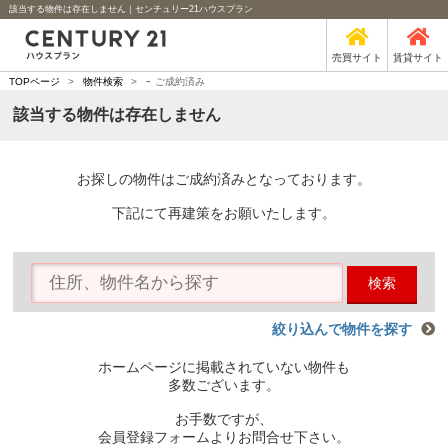
該当する物件は存在しません｜センチュリー21ハウスプラン
売買サイト
賃貸サイト
-
TOPページ
>
物件検索
>
ご成約済み
該当する物件は存在しません
お探しの物件はご成約済みとなっております。
下記にて再建策をお願いたします。
検索
絞り込んで物件を探す
ホームページに掲載されていない物件も
多数ございます。
お手数ですが、
会員登録フォームよりお問合せ下さい。