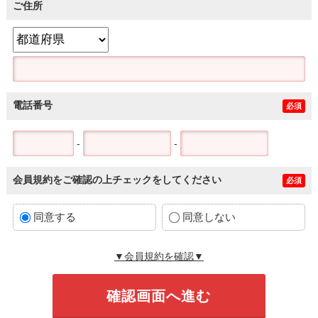
ご住所
電話番号
必須
-
-
会員規約をご確認の上チェックをしてください
必須
同意する
同意しない
▼会員規約を確認▼