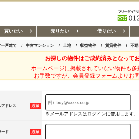
買いたい
売りたい
借りたい
古一戸建て
中古マンション
土地
収益物件
賃貸物件
不動
お探しの物件はご成約済みとなって
お部屋探しコラム
賃貸管理コ
ホームページに掲載されていない物件も多
お手数ですが、会員登録フォームよりお
必須
ルアドレス
※メールアドレスはログインに使用します。
必須
ワード