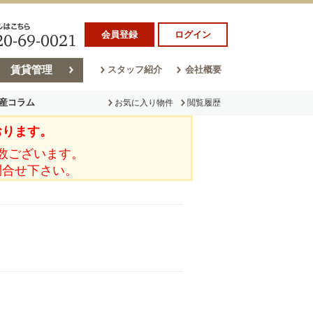
会員登録
ログイン
賃貸管理
スタッフ紹介
会社概要
産コラム
お気に入り物件
閲覧履歴
おります。
ラム
売却コラム
数ございます。
問合せ下さい。