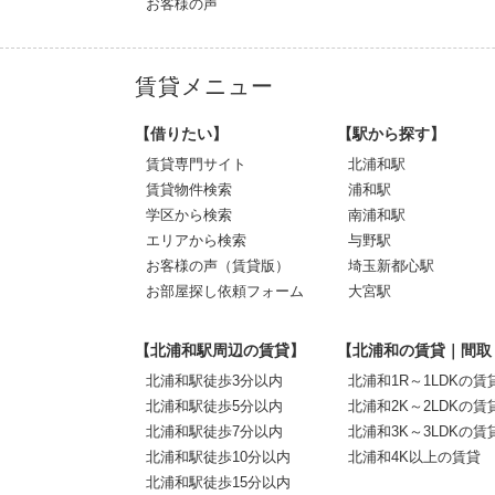
お客様の声
賃貸メニュー
【借りたい】
【駅から探す】
賃貸専門サイト
北浦和駅
賃貸物件検索
浦和駅
学区から検索
南浦和駅
エリアから検索
与野駅
お客様の声（賃貸版）
埼玉新都心駅
お部屋探し依頼フォーム
大宮駅
【北浦和駅周辺の賃貸】
【北浦和の賃貸｜間取
北浦和駅徒歩3分以内
北浦和1R～1LDKの賃
北浦和駅徒歩5分以内
北浦和2K～2LDKの賃
北浦和駅徒歩7分以内
北浦和3K～3LDKの賃
北浦和駅徒歩10分以内
北浦和4K以上の賃貸
北浦和駅徒歩15分以内