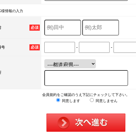
客様情報の入力
必須
前
-
-
必須
番号
所
会員規約をご確認のうえ下記にチェックして下さい。
同意します
同意しません