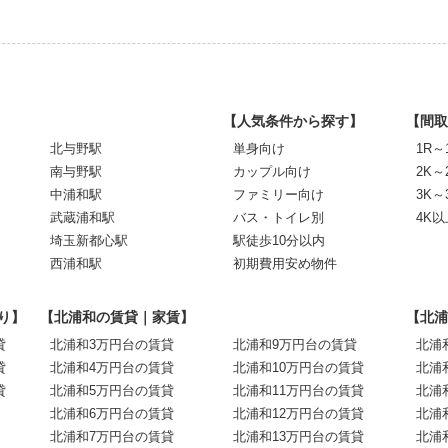
【人気条件から探す】
【間取
北与野駅
単身向け
1R～
南与野駅
カップル向け
2K～
中浦和駅
ファミリー向け
3K～
武蔵浦和駅
バス・トイレ別
4K以
埼玉新都心駅
駅徒歩10分以内
西浦和駅
初期費用安め物件
り】
【北浦和の賃貸｜家賃】
【北浦
貸
北浦和3万円台の賃貸
北浦和9万円台の賃貸
北浦
貸
北浦和4万円台の賃貸
北浦和10万円台の賃貸
北浦
貸
北浦和5万円台の賃貸
北浦和11万円台の賃貸
北浦
北浦和6万円台の賃貸
北浦和12万円台の賃貸
北浦
北浦和7万円台の賃貸
北浦和13万円台の賃貸
北浦