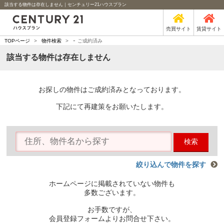
該当する物件は存在しません｜センチュリー21ハウスプラン
売買サイト
賃貸サイト
-
TOPページ
>
物件検索
>
ご成約済み
該当する物件は存在しません
お探しの物件はご成約済みとなっております。
下記にて再建策をお願いたします。
検索
絞り込んで物件を探す
ホームページに掲載されていない物件も
多数ございます。
お手数ですが、
会員登録フォームよりお問合せ下さい。