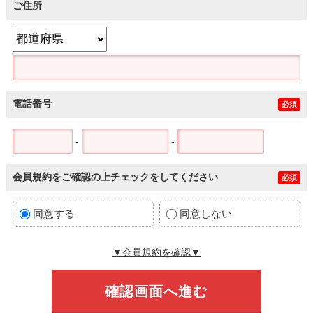
ご住所
電話番号
必須
-
-
会員規約をご確認の上チェックをしてください
必須
同意する
同意しない
▼会員規約を確認▼