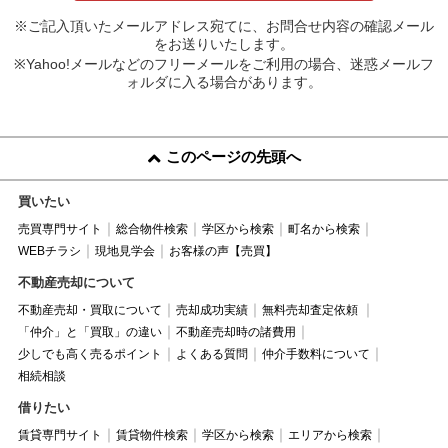
※ご記入頂いたメールアドレス宛てに、お問合せ内容の確認メール
をお送りいたします。
※Yahoo!メールなどのフリーメールをご利用の場合、迷惑メールフ
ォルダに入る場合があります。
このページの先頭へ
買いたい
売買専門サイト
総合物件検索
学区から検索
町名から検索
WEBチラシ
現地見学会
お客様の声【売買】
不動産売却について
不動産売却・買取について
売却成功実績
無料売却査定依頼
「仲介」と「買取」の違い
不動産売却時の諸費用
少しでも高く売るポイント
よくある質問
仲介手数料について
相続相談
借りたい
賃貸専門サイト
賃貸物件検索
学区から検索
エリアから検索