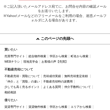
※ご記入頂いたメールアドレス宛てに、お問合せ内容の確認メール
をお送りいたします。
※Yahoo!メールなどのフリーメールをご利用の場合、迷惑メールフ
ォルダに入る場合があります。
このページの先頭へ
買いたい
売買専門サイト
総合物件検索
学区から検索
町名から検索
WEBチラシ
現地見学会
お客様の声【売買】
不動産売却について
不動産売却・買取について
売却成功実績
無料売却査定依頼
「仲介」と「買取」の違い
不動産売却時の諸費用
少しでも高く売るポイント
よくある質問
仲介手数料について
相続相談
借りたい
賃貸専門サイト
賃貸物件検索
学区から検索
エリアから検索