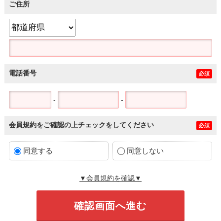
ご住所
電話番号
必須
-
-
会員規約をご確認の上チェックをしてください
必須
同意する
同意しない
▼会員規約を確認▼