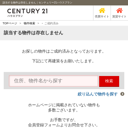
該当する物件は存在しません｜センチュリー21ハウスプラン
売買サイト
賃貸サイト
-
TOPページ
>
物件検索
>
ご成約済み
該当する物件は存在しません
お探しの物件はご成約済みとなっております。
下記にて再建策をお願いたします。
検索
絞り込んで物件を探す
ホームページに掲載されていない物件も
多数ございます。
お手数ですが、
会員登録フォームよりお問合せ下さい。