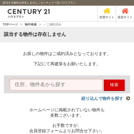
該当する物件は存在しません｜センチュリー21ハウスプラン
売買サイト
賃貸サイト
-
TOPページ
>
物件検索
>
ご成約済み
該当する物件は存在しません
お探しの物件はご成約済みとなっております。
下記にて再建策をお願いたします。
検索
絞り込んで物件を探す
ホームページに掲載されていない物件も
多数ございます。
お手数ですが、
会員登録フォームよりお問合せ下さい。