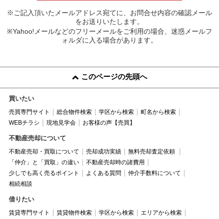
※ご記入頂いたメールアドレス宛てに、お問合せ内容の確認メール
をお送りいたします。
※Yahoo!メールなどのフリーメールをご利用の場合、迷惑メールフ
ォルダに入る場合があります。
このページの先頭へ
買いたい
売買専門サイト
総合物件検索
学区から検索
町名から検索
WEBチラシ
現地見学会
お客様の声【売買】
不動産売却について
不動産売却・買取について
売却成功実績
無料売却査定依頼
「仲介」と「買取」の違い
不動産売却時の諸費用
少しでも高く売るポイント
よくある質問
仲介手数料について
相続相談
借りたい
賃貸専門サイト
賃貸物件検索
学区から検索
エリアから検索