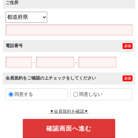
ご住所
電話番号
必須
-
-
会員規約をご確認の上チェックをしてください
必須
同意する
同意しない
▼会員規約を確認▼