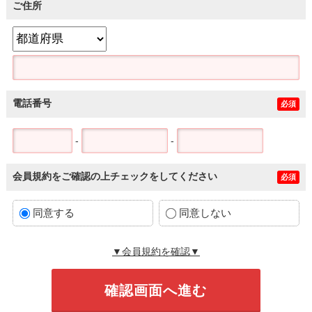
ご住所
電話番号
必須
-
-
会員規約をご確認の上チェックをしてください
必須
同意する
同意しない
▼会員規約を確認▼