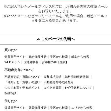
※ご記入頂いたメールアドレス宛てに、お問合せ内容の確認メール
をお送りいたします。
※Yahoo!メールなどのフリーメールをご利用の場合、迷惑メールフ
ォルダに入る場合があります。
このページの先頭へ
買いたい
売買専門サイト
総合物件検索
学区から検索
町名から検索
WEBチラシ
現地見学会
お客様の声【売買】
不動産売却について
不動産売却・買取について
売却成功実績
無料売却査定依頼
「仲介」と「買取」の違い
不動産売却時の諸費用
少しでも高く売るポイント
よくある質問
仲介手数料について
相続相談
借りたい
賃貸専門サイト
賃貸物件検索
学区から検索
エリアから検索