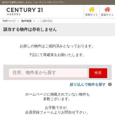
該当する物件は存在しません｜センチュリー21ハウスプラン
売買サイト
賃貸サイト
-
TOPページ
>
物件検索
>
ご成約済み
該当する物件は存在しません
お探しの物件はご成約済みとなっております。
下記にて再建策をお願いたします。
検索
絞り込んで物件を探す
ホームページに掲載されていない物件も
多数ございます。
お手数ですが、
会員登録フォームよりお問合せ下さい。