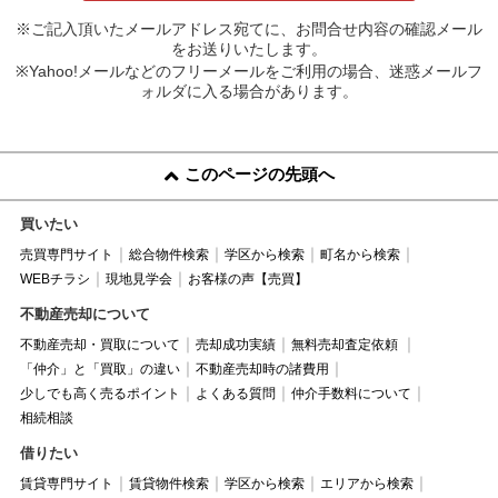
※ご記入頂いたメールアドレス宛てに、お問合せ内容の確認メール
をお送りいたします。
※Yahoo!メールなどのフリーメールをご利用の場合、迷惑メールフ
ォルダに入る場合があります。
このページの先頭へ
買いたい
売買専門サイト
総合物件検索
学区から検索
町名から検索
WEBチラシ
現地見学会
お客様の声【売買】
不動産売却について
不動産売却・買取について
売却成功実績
無料売却査定依頼
「仲介」と「買取」の違い
不動産売却時の諸費用
少しでも高く売るポイント
よくある質問
仲介手数料について
相続相談
借りたい
賃貸専門サイト
賃貸物件検索
学区から検索
エリアから検索