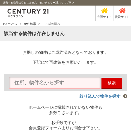
該当する物件は存在しません｜センチュリー21ハウスプラン
売買サイト
賃貸サイト
-
TOPページ
>
物件検索
>
ご成約済み
該当する物件は存在しません
お探しの物件はご成約済みとなっております。
下記にて再建策をお願いたします。
検索
絞り込んで物件を探す
ホームページに掲載されていない物件も
多数ございます。
お手数ですが、
会員登録フォームよりお問合せ下さい。