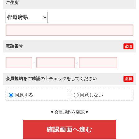
ご住所
電話番号
必須
-
-
会員規約をご確認の上チェックをしてください
必須
同意する
同意しない
▼会員規約を確認▼