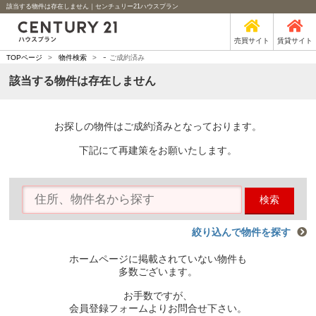
該当する物件は存在しません｜センチュリー21ハウスプラン
売買サイト
賃貸サイト
-
TOPページ
>
物件検索
>
ご成約済み
該当する物件は存在しません
お探しの物件はご成約済みとなっております。
下記にて再建策をお願いたします。
検索
絞り込んで物件を探す
ホームページに掲載されていない物件も
多数ございます。
お手数ですが、
会員登録フォームよりお問合せ下さい。