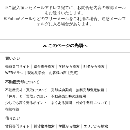
※ご記入頂いたメールアドレス宛てに、お問合せ内容の確認メール
をお送りいたします。
※Yahoo!メールなどのフリーメールをご利用の場合、迷惑メールフ
ォルダに入る場合があります。
このページの先頭へ
買いたい
売買専門サイト
総合物件検索
学区から検索
町名から検索
WEBチラシ
現地見学会
お客様の声【売買】
不動産売却について
不動産売却・買取について
売却成功実績
無料売却査定依頼
「仲介」と「買取」の違い
不動産売却時の諸費用
少しでも高く売るポイント
よくある質問
仲介手数料について
相続相談
借りたい
賃貸専門サイト
賃貸物件検索
学区から検索
エリアから検索