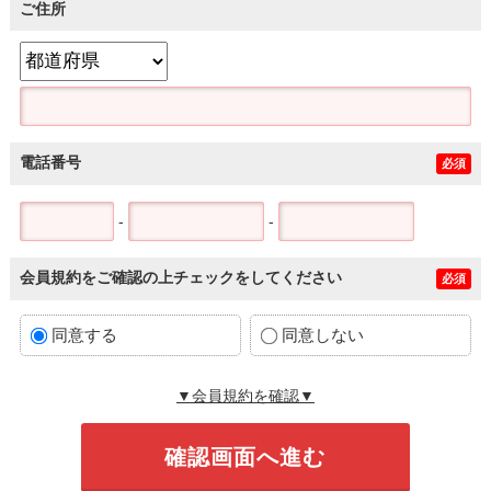
ご住所
電話番号
必須
-
-
会員規約をご確認の上チェックをしてください
必須
同意する
同意しない
▼会員規約を確認▼