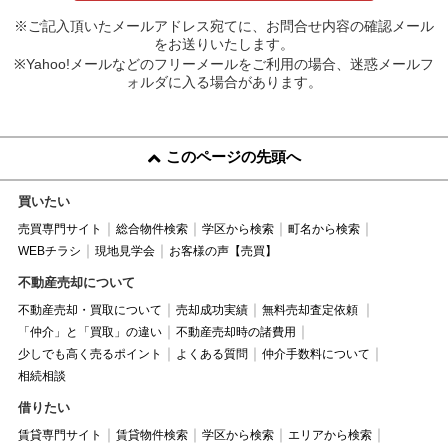
※ご記入頂いたメールアドレス宛てに、お問合せ内容の確認メール
をお送りいたします。
※Yahoo!メールなどのフリーメールをご利用の場合、迷惑メールフ
ォルダに入る場合があります。
このページの先頭へ
買いたい
売買専門サイト
総合物件検索
学区から検索
町名から検索
WEBチラシ
現地見学会
お客様の声【売買】
不動産売却について
不動産売却・買取について
売却成功実績
無料売却査定依頼
「仲介」と「買取」の違い
不動産売却時の諸費用
少しでも高く売るポイント
よくある質問
仲介手数料について
相続相談
借りたい
賃貸専門サイト
賃貸物件検索
学区から検索
エリアから検索