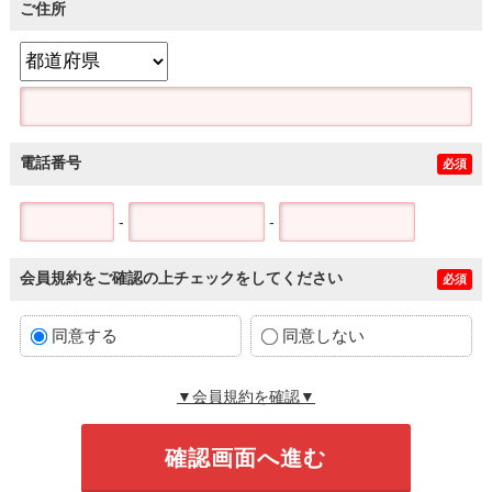
ご住所
電話番号
必須
-
-
会員規約をご確認の上チェックをしてください
必須
同意する
同意しない
▼会員規約を確認▼