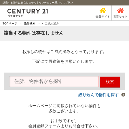
該当する物件は存在しません｜センチュリー21ハウスプラン
売買サイト
賃貸サイト
-
TOPページ
>
物件検索
>
ご成約済み
該当する物件は存在しません
お探しの物件はご成約済みとなっております。
下記にて再建策をお願いたします。
検索
絞り込んで物件を探す
ホームページに掲載されていない物件も
多数ございます。
お手数ですが、
会員登録フォームよりお問合せ下さい。