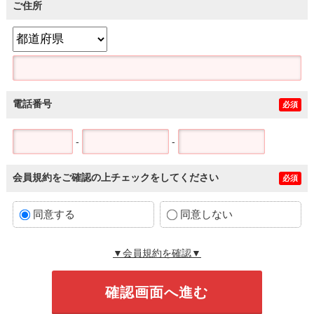
ご住所
電話番号
必須
-
-
会員規約をご確認の上チェックをしてください
必須
同意する
同意しない
▼会員規約を確認▼