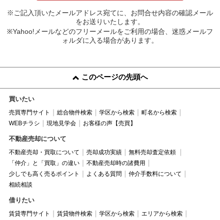
※ご記入頂いたメールアドレス宛てに、お問合せ内容の確認メール
をお送りいたします。
※Yahoo!メールなどのフリーメールをご利用の場合、迷惑メールフ
ォルダに入る場合があります。
このページの先頭へ
買いたい
売買専門サイト
総合物件検索
学区から検索
町名から検索
WEBチラシ
現地見学会
お客様の声【売買】
不動産売却について
不動産売却・買取について
売却成功実績
無料売却査定依頼
「仲介」と「買取」の違い
不動産売却時の諸費用
少しでも高く売るポイント
よくある質問
仲介手数料について
相続相談
借りたい
賃貸専門サイト
賃貸物件検索
学区から検索
エリアから検索