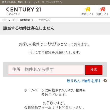
該当する物件は存在しません｜センチュリー21ハウスプラン
売買サイト
賃貸サイト
-
TOPページ
>
物件検索
>
ご成約済み
該当する物件は存在しません
お探しの物件はご成約済みとなっております。
下記にて再建策をお願いたします。
検索
絞り込んで物件を探す
ホームページに掲載されていない物件も
多数ございます。
お手数ですが、
会員登録フォームよりお問合せ下さい。