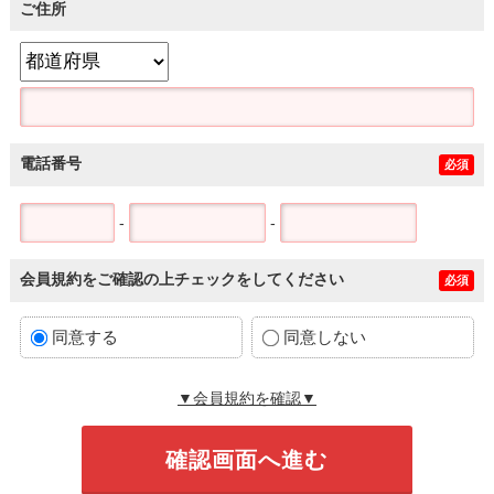
ご住所
電話番号
必須
-
-
会員規約をご確認の上チェックをしてください
必須
同意する
同意しない
▼会員規約を確認▼