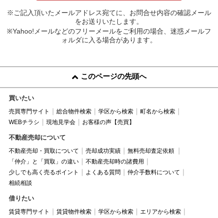
※ご記入頂いたメールアドレス宛てに、お問合せ内容の確認メール
をお送りいたします。
※Yahoo!メールなどのフリーメールをご利用の場合、迷惑メールフ
ォルダに入る場合があります。
このページの先頭へ
買いたい
売買専門サイト
総合物件検索
学区から検索
町名から検索
WEBチラシ
現地見学会
お客様の声【売買】
不動産売却について
不動産売却・買取について
売却成功実績
無料売却査定依頼
「仲介」と「買取」の違い
不動産売却時の諸費用
少しでも高く売るポイント
よくある質問
仲介手数料について
相続相談
借りたい
賃貸専門サイト
賃貸物件検索
学区から検索
エリアから検索