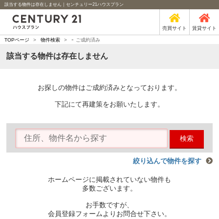
該当する物件は存在しません｜センチュリー21ハウスプラン
売買サイト
賃貸サイト
-
TOPページ
>
物件検索
>
ご成約済み
該当する物件は存在しません
お探しの物件はご成約済みとなっております。
下記にて再建策をお願いたします。
検索
絞り込んで物件を探す
ホームページに掲載されていない物件も
多数ございます。
お手数ですが、
会員登録フォームよりお問合せ下さい。