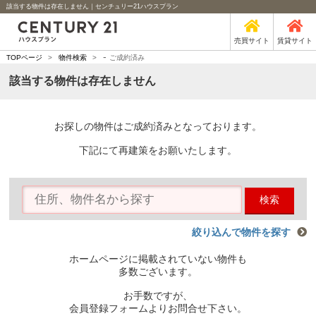
該当する物件は存在しません｜センチュリー21ハウスプラン
売買サイト
賃貸サイト
-
TOPページ
>
物件検索
>
ご成約済み
該当する物件は存在しません
お探しの物件はご成約済みとなっております。
下記にて再建策をお願いたします。
検索
絞り込んで物件を探す
ホームページに掲載されていない物件も
多数ございます。
お手数ですが、
会員登録フォームよりお問合せ下さい。