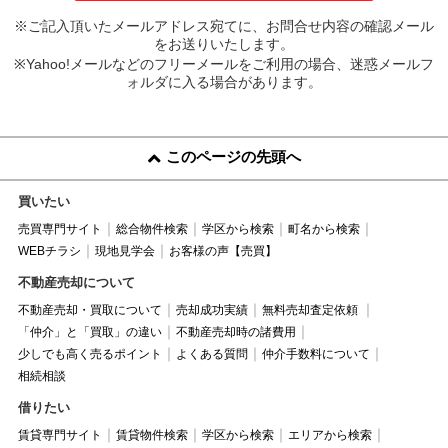
※ご記入頂いたメールアドレス宛てに、お問合せ内容の確認メール
をお送りいたします。
※Yahoo!メールなどのフリーメールをご利用の場合、迷惑メールフ
ォルダに入る場合があります。
このページの先頭へ
買いたい
売買専門サイト
総合物件検索
学区から検索
町名から検索
WEBチラシ
現地見学会
お客様の声【売買】
不動産売却について
不動産売却・買取について
売却成功実績
無料売却査定依頼
「仲介」と「買取」の違い
不動産売却時の諸費用
少しでも高く売るポイント
よくある質問
仲介手数料について
相続相談
借りたい
賃貸専門サイト
賃貸物件検索
学区から検索
エリアから検索