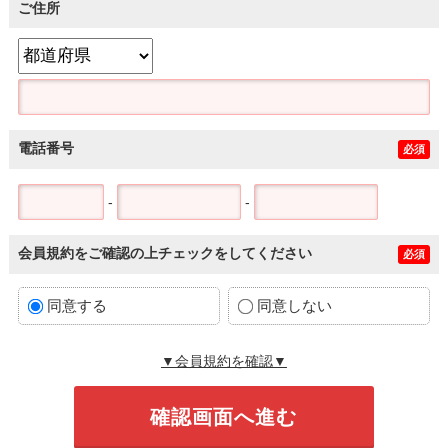
ご住所
電話番号
必須
-
-
会員規約をご確認の上チェックをしてください
必須
同意する
同意しない
▼会員規約を確認▼