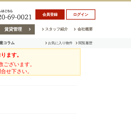
会員登録
ログイン
賃貸管理
スタッフ紹介
会社概要
産コラム
お気に入り物件
閲覧履歴
おります。
ラム
売却コラム
数ございます。
問合せ下さい。