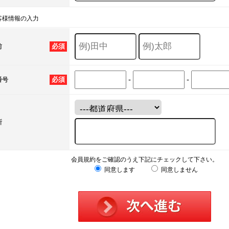
客様情報の入力
必須
前
-
-
必須
番号
所
会員規約をご確認のうえ下記にチェックして下さい。
同意します
同意しません