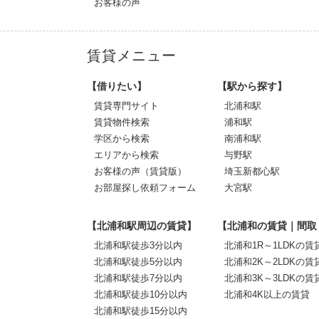
お客様の声
賃貸メニュー
【借りたい】
【駅から探す】
賃貸専門サイト
北浦和駅
賃貸物件検索
浦和駅
学区から検索
南浦和駅
エリアから検索
与野駅
お客様の声（賃貸版）
埼玉新都心駅
お部屋探し依頼フォーム
大宮駅
【北浦和駅周辺の賃貸】
【北浦和の賃貸｜間取
北浦和駅徒歩3分以内
北浦和1R～1LDKの賃
北浦和駅徒歩5分以内
北浦和2K～2LDKの賃
北浦和駅徒歩7分以内
北浦和3K～3LDKの賃
北浦和駅徒歩10分以内
北浦和4K以上の賃貸
北浦和駅徒歩15分以内