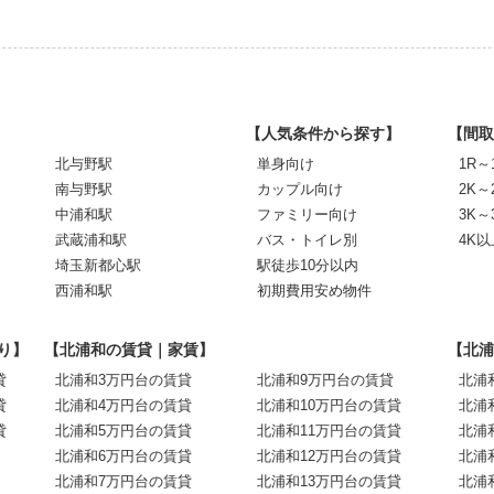
【人気条件から探す】
【間取
北与野駅
単身向け
1R～
南与野駅
カップル向け
2K～
中浦和駅
ファミリー向け
3K～
武蔵浦和駅
バス・トイレ別
4K以
埼玉新都心駅
駅徒歩10分以内
西浦和駅
初期費用安め物件
り】
【北浦和の賃貸｜家賃】
【北浦
貸
北浦和3万円台の賃貸
北浦和9万円台の賃貸
北浦
貸
北浦和4万円台の賃貸
北浦和10万円台の賃貸
北浦
貸
北浦和5万円台の賃貸
北浦和11万円台の賃貸
北浦
北浦和6万円台の賃貸
北浦和12万円台の賃貸
北浦
北浦和7万円台の賃貸
北浦和13万円台の賃貸
北浦