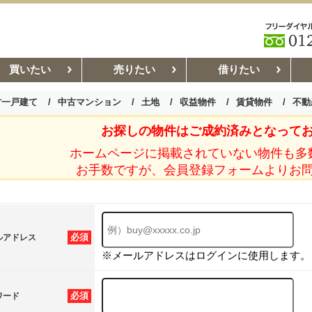
買いたい
売りたい
借りたい
古一戸建て
中古マンション
土地
収益物件
賃貸物件
不動
お探しの物件はご成約済みとなって
お部屋探しコラム
賃貸管理コ
ホームページに掲載されていない物件も多
お手数ですが、会員登録フォームよりお
必須
ルアドレス
※メールアドレスはログインに使用します。
必須
ワード