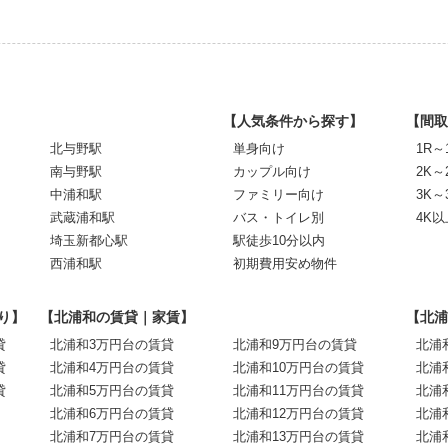
【人気条件から探す】
【間取
北与野駅
単身向け
1R～
南与野駅
カップル向け
2K～
中浦和駅
ファミリー向け
3K～
武蔵浦和駅
バス・トイレ別
4K以
埼玉新都心駅
駅徒歩10分以内
西浦和駅
初期費用安め物件
り】
【北浦和の賃貸｜家賃】
【北浦
貸
北浦和3万円台の賃貸
北浦和9万円台の賃貸
北浦
貸
北浦和4万円台の賃貸
北浦和10万円台の賃貸
北浦
貸
北浦和5万円台の賃貸
北浦和11万円台の賃貸
北浦
北浦和6万円台の賃貸
北浦和12万円台の賃貸
北浦
北浦和7万円台の賃貸
北浦和13万円台の賃貸
北浦