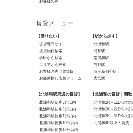
お客様の声
賃貸メニュー
【借りたい】
【駅から探す】
賃貸専門サイト
北浦和駅
賃貸物件検索
浦和駅
学区から検索
南浦和駅
エリアから検索
与野駅
お客様の声（賃貸版）
埼玉新都心駅
お部屋探し依頼フォーム
大宮駅
【北浦和駅周辺の賃貸】
【北浦和の賃貸｜間取
北浦和駅徒歩3分以内
北浦和1R～1LDKの賃
北浦和駅徒歩5分以内
北浦和2K～2LDKの賃
北浦和駅徒歩7分以内
北浦和3K～3LDKの賃
北浦和駅徒歩10分以内
北浦和4K以上の賃貸
北浦和駅徒歩15分以内