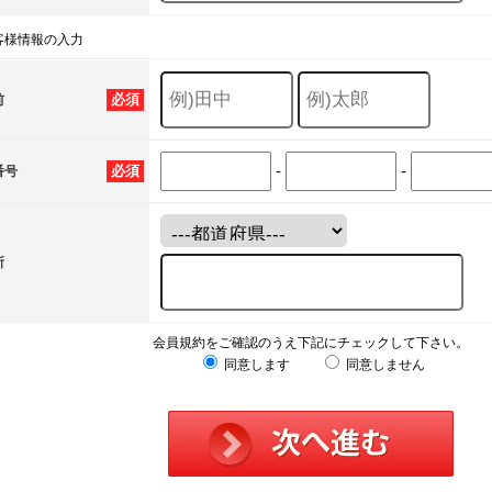
客様情報の入力
必須
前
-
-
必須
番号
所
会員規約をご確認のうえ下記にチェックして下さい。
同意します
同意しません