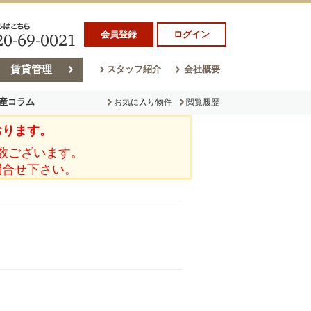
会員登録
ログイン
賃貸管理
スタッフ紹介
会社概要
産コラム
お気に入り物件
閲覧履歴
おります。
ラム
売却コラム
数ございます。
問合せ下さい。