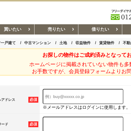
買いたい
売りたい
借りたい
古一戸建て
中古マンション
土地
収益物件
賃貸物件
不動
お探しの物件はご成約済みとなって
お部屋探しコラム
賃貸管理コ
ホームページに掲載されていない物件も多
お手数ですが、会員登録フォームよりお
必須
ルアドレス
※メールアドレスはログインに使用します。
必須
ワード