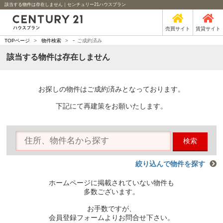
該当する物件は存在しません｜センチュリー21ハウスプラン
売買サイト
賃貸サイト
-
TOPページ
>
物件検索
>
ご成約済み
該当する物件は存在しません
お探しの物件はご成約済みとなっております。
下記にて再建策をお願いたします。
検索
絞り込んで物件を探す
ホームページに掲載されていない物件も
多数ございます。
お手数ですが、
会員登録フォームよりお問合せ下さい。