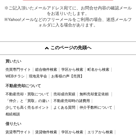
※ご記入頂いたメールアドレス宛てに、お問合せ内容の確認メール
をお送りいたします。
※Yahoo!メールなどのフリーメールをご利用の場合、迷惑メールフ
ォルダに入る場合があります。
このページの先頭へ
買いたい
売買専門サイト
総合物件検索
学区から検索
町名から検索
WEBチラシ
現地見学会
お客様の声【売買】
不動産売却について
不動産売却・買取について
売却成功実績
無料売却査定依頼
「仲介」と「買取」の違い
不動産売却時の諸費用
少しでも高く売るポイント
よくある質問
仲介手数料について
相続相談
借りたい
賃貸専門サイト
賃貸物件検索
学区から検索
エリアから検索