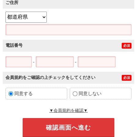
ご住所
電話番号
必須
-
-
会員規約をご確認の上チェックをしてください
必須
同意する
同意しない
▼会員規約を確認▼