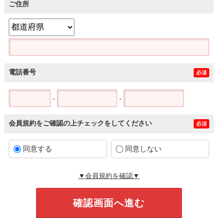
ご住所
電話番号
必須
-
-
会員規約をご確認の上チェックをしてください
必須
同意する
同意しない
▼会員規約を確認▼