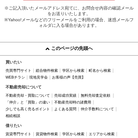
※ご記入頂いたメールアドレス宛てに、お問合せ内容の確認メール
をお送りいたします。
※Yahoo!メールなどのフリーメールをご利用の場合、迷惑メールフ
ォルダに入る場合があります。
このページの先頭へ
買いたい
売買専門サイト
総合物件検索
学区から検索
町名から検索
WEBチラシ
現地見学会
お客様の声【売買】
不動産売却について
不動産売却・買取について
売却成功実績
無料売却査定依頼
「仲介」と「買取」の違い
不動産売却時の諸費用
少しでも高く売るポイント
よくある質問
仲介手数料について
相続相談
借りたい
賃貸専門サイト
賃貸物件検索
学区から検索
エリアから検索