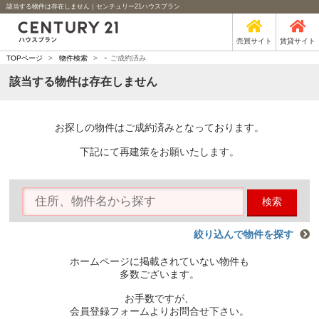
該当する物件は存在しません｜センチュリー21ハウスプラン
売買サイト
賃貸サイト
-
TOPページ
>
物件検索
>
ご成約済み
該当する物件は存在しません
お探しの物件はご成約済みとなっております。
下記にて再建策をお願いたします。
検索
絞り込んで物件を探す
ホームページに掲載されていない物件も
多数ございます。
お手数ですが、
会員登録フォームよりお問合せ下さい。