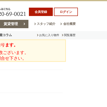
会員登録
ログイン
賃貸管理
スタッフ紹介
会社概要
産コラム
お気に入り物件
閲覧履歴
おります。
ラム
売却コラム
数ございます。
問合せ下さい。