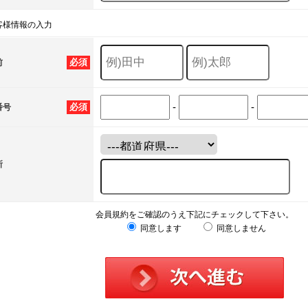
客様情報の入力
必須
前
-
-
必須
番号
所
会員規約をご確認のうえ下記にチェックして下さい。
同意します
同意しません