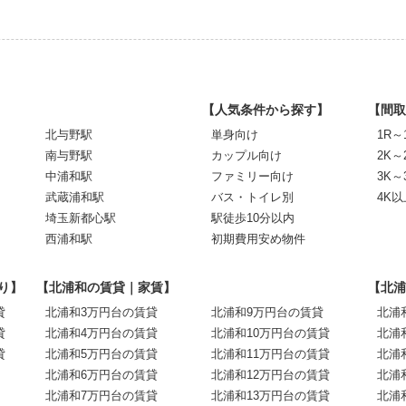
【人気条件から探す】
【間取
北与野駅
単身向け
1R～
南与野駅
カップル向け
2K～
中浦和駅
ファミリー向け
3K～
武蔵浦和駅
バス・トイレ別
4K以
埼玉新都心駅
駅徒歩10分以内
西浦和駅
初期費用安め物件
り】
【北浦和の賃貸｜家賃】
【北浦
貸
北浦和3万円台の賃貸
北浦和9万円台の賃貸
北浦
貸
北浦和4万円台の賃貸
北浦和10万円台の賃貸
北浦
貸
北浦和5万円台の賃貸
北浦和11万円台の賃貸
北浦
北浦和6万円台の賃貸
北浦和12万円台の賃貸
北浦
北浦和7万円台の賃貸
北浦和13万円台の賃貸
北浦