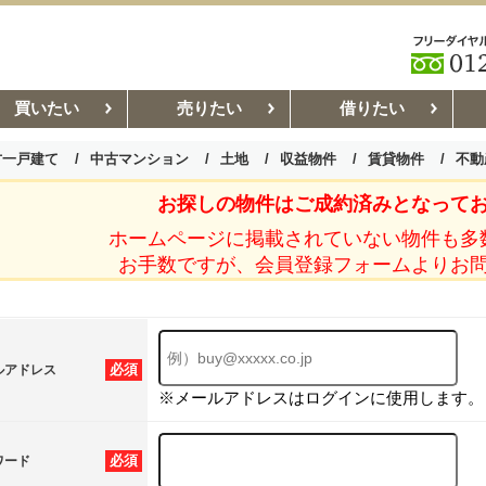
買いたい
売りたい
借りたい
古一戸建て
中古マンション
土地
収益物件
賃貸物件
不動
お探しの物件はご成約済みとなって
お部屋探しコラム
賃貸管理コ
ホームページに掲載されていない物件も多
お手数ですが、会員登録フォームよりお
必須
ルアドレス
※メールアドレスはログインに使用します。
必須
ワード