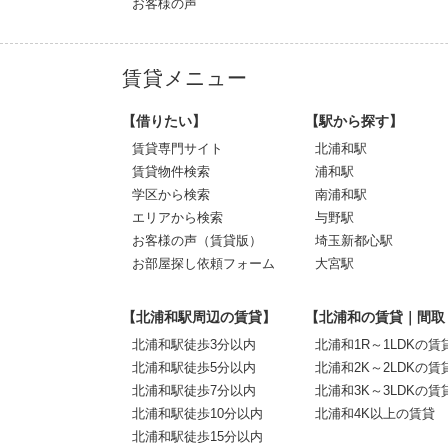
お客様の声
賃貸メニュー
【借りたい】
【駅から探す】
賃貸専門サイト
北浦和駅
賃貸物件検索
浦和駅
学区から検索
南浦和駅
エリアから検索
与野駅
お客様の声（賃貸版）
埼玉新都心駅
お部屋探し依頼フォーム
大宮駅
【北浦和駅周辺の賃貸】
【北浦和の賃貸｜間取
北浦和駅徒歩3分以内
北浦和1R～1LDKの賃
北浦和駅徒歩5分以内
北浦和2K～2LDKの賃
北浦和駅徒歩7分以内
北浦和3K～3LDKの賃
北浦和駅徒歩10分以内
北浦和4K以上の賃貸
北浦和駅徒歩15分以内