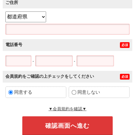
ご住所
電話番号
必須
-
-
会員規約をご確認の上チェックをしてください
必須
同意する
同意しない
▼会員規約を確認▼