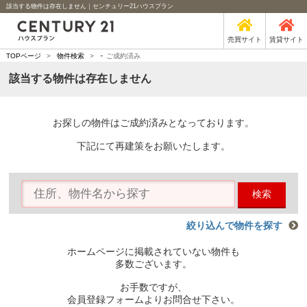
該当する物件は存在しません｜センチュリー21ハウスプラン
売買サイト
賃貸サイト
-
TOPページ
>
物件検索
>
ご成約済み
該当する物件は存在しません
お探しの物件はご成約済みとなっております。
下記にて再建策をお願いたします。
検索
絞り込んで物件を探す
ホームページに掲載されていない物件も
多数ございます。
お手数ですが、
会員登録フォームよりお問合せ下さい。