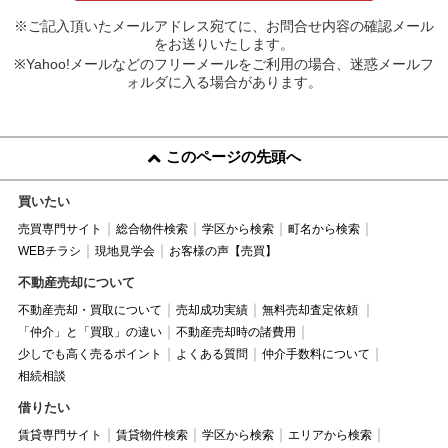
※ご記入頂いたメールアドレス宛てに、お問合せ内容の確認メール
をお送りいたします。
※Yahoo!メールなどのフリーメールをご利用の場合、迷惑メールフ
ォルダに入る場合があります。
このページの先頭へ
買いたい
売買専門サイト
総合物件検索
学区から検索
町名から検索
WEBチラシ
現地見学会
お客様の声【売買】
不動産売却について
不動産売却・買取について
売却成功実績
無料売却査定依頼
「仲介」と「買取」の違い
不動産売却時の諸費用
少しでも高く売るポイント
よくある質問
仲介手数料について
相続相談
借りたい
賃貸専門サイト
賃貸物件検索
学区から検索
エリアから検索