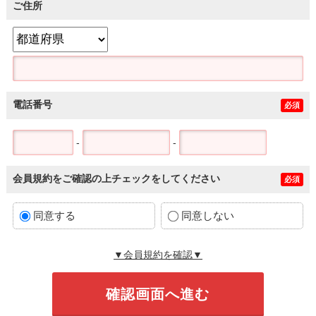
ご住所
電話番号
必須
-
-
会員規約をご確認の上チェックをしてください
必須
同意する
同意しない
▼会員規約を確認▼