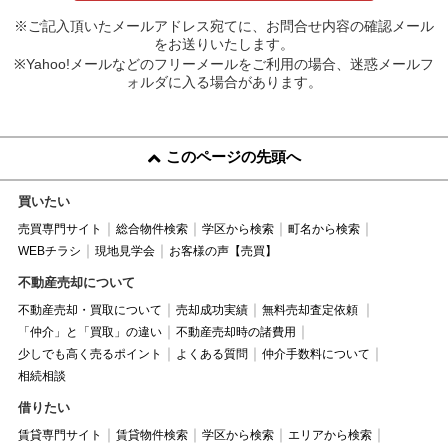
※ご記入頂いたメールアドレス宛てに、お問合せ内容の確認メール
をお送りいたします。
※Yahoo!メールなどのフリーメールをご利用の場合、迷惑メールフ
ォルダに入る場合があります。
このページの先頭へ
買いたい
売買専門サイト
総合物件検索
学区から検索
町名から検索
WEBチラシ
現地見学会
お客様の声【売買】
不動産売却について
不動産売却・買取について
売却成功実績
無料売却査定依頼
「仲介」と「買取」の違い
不動産売却時の諸費用
少しでも高く売るポイント
よくある質問
仲介手数料について
相続相談
借りたい
賃貸専門サイト
賃貸物件検索
学区から検索
エリアから検索