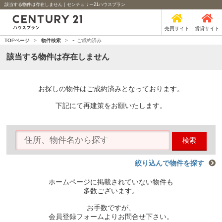
該当する物件は存在しません｜センチュリー21ハウスプラン
売買サイト
賃貸サイト
-
TOPページ
>
物件検索
>
ご成約済み
該当する物件は存在しません
お探しの物件はご成約済みとなっております。
下記にて再建策をお願いたします。
検索
絞り込んで物件を探す
ホームページに掲載されていない物件も
多数ございます。
お手数ですが、
会員登録フォームよりお問合せ下さい。