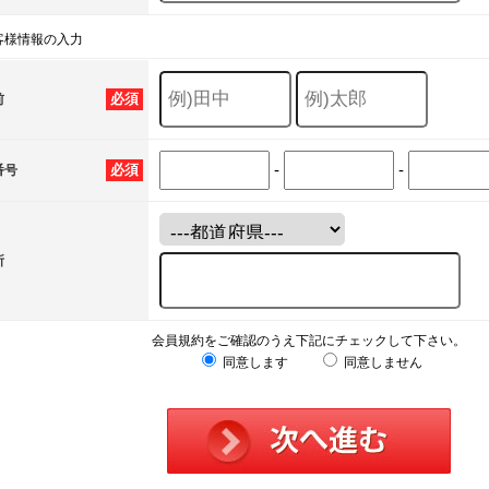
客様情報の入力
必須
前
-
-
必須
番号
所
会員規約をご確認のうえ下記にチェックして下さい。
同意します
同意しません