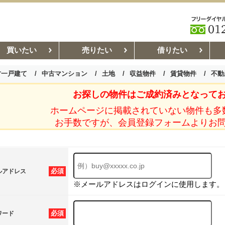
買いたい
売りたい
借りたい
古一戸建て
中古マンション
土地
収益物件
賃貸物件
不動
お探しの物件はご成約済みとなって
お部屋探しコラム
賃貸管理コ
ホームページに掲載されていない物件も多
お手数ですが、会員登録フォームよりお
必須
ルアドレス
※メールアドレスはログインに使用します。
必須
ワード