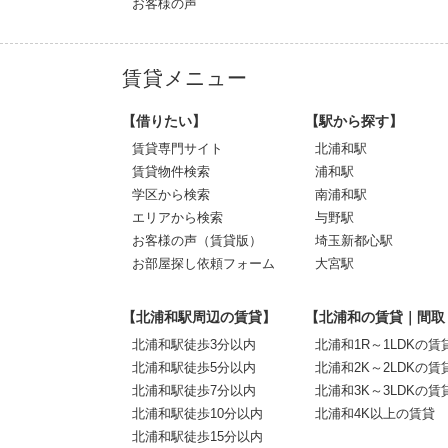
お客様の声
賃貸メニュー
【借りたい】
【駅から探す】
賃貸専門サイト
北浦和駅
賃貸物件検索
浦和駅
学区から検索
南浦和駅
エリアから検索
与野駅
お客様の声（賃貸版）
埼玉新都心駅
お部屋探し依頼フォーム
大宮駅
【北浦和駅周辺の賃貸】
【北浦和の賃貸｜間取
北浦和駅徒歩3分以内
北浦和1R～1LDKの賃
北浦和駅徒歩5分以内
北浦和2K～2LDKの賃
北浦和駅徒歩7分以内
北浦和3K～3LDKの賃
北浦和駅徒歩10分以内
北浦和4K以上の賃貸
北浦和駅徒歩15分以内