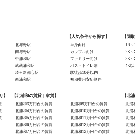
【人気条件から探す】
【間取
北与野駅
単身向け
1R～
南与野駅
カップル向け
2K～
中浦和駅
ファミリー向け
3K～
武蔵浦和駅
バス・トイレ別
4K以
埼玉新都心駅
駅徒歩10分以内
西浦和駅
初期費用安め物件
り】
【北浦和の賃貸｜家賃】
【北浦
貸
北浦和3万円台の賃貸
北浦和9万円台の賃貸
北浦
貸
北浦和4万円台の賃貸
北浦和10万円台の賃貸
北浦
貸
北浦和5万円台の賃貸
北浦和11万円台の賃貸
北浦
北浦和6万円台の賃貸
北浦和12万円台の賃貸
北浦
北浦和7万円台の賃貸
北浦和13万円台の賃貸
北浦