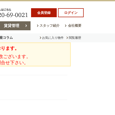
会員登録
ログイン
賃貸管理
スタッフ紹介
会社概要
産コラム
お気に入り物件
閲覧履歴
おります。
ラム
売却コラム
数ございます。
問合せ下さい。