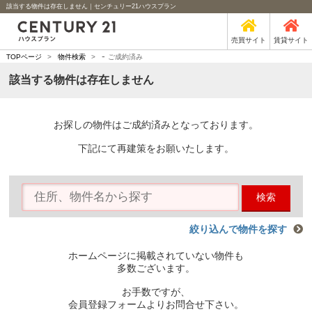
該当する物件は存在しません｜センチュリー21ハウスプラン
売買サイト
賃貸サイト
-
TOPページ
>
物件検索
>
ご成約済み
該当する物件は存在しません
お探しの物件はご成約済みとなっております。
下記にて再建策をお願いたします。
検索
絞り込んで物件を探す
ホームページに掲載されていない物件も
多数ございます。
お手数ですが、
会員登録フォームよりお問合せ下さい。