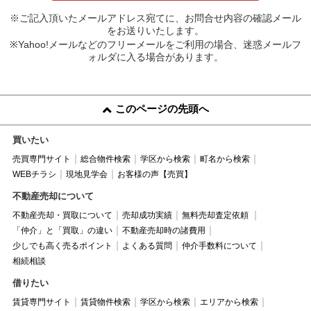
※ご記入頂いたメールアドレス宛てに、お問合せ内容の確認メール
をお送りいたします。
※Yahoo!メールなどのフリーメールをご利用の場合、迷惑メールフ
ォルダに入る場合があります。
このページの先頭へ
買いたい
売買専門サイト
総合物件検索
学区から検索
町名から検索
WEBチラシ
現地見学会
お客様の声【売買】
不動産売却について
不動産売却・買取について
売却成功実績
無料売却査定依頼
「仲介」と「買取」の違い
不動産売却時の諸費用
少しでも高く売るポイント
よくある質問
仲介手数料について
相続相談
借りたい
賃貸専門サイト
賃貸物件検索
学区から検索
エリアから検索