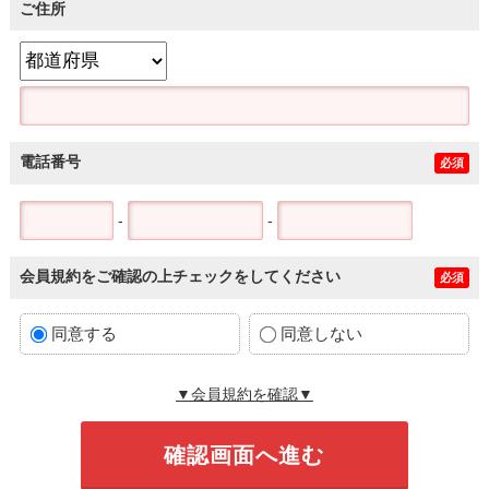
ご住所
電話番号
必須
-
-
会員規約をご確認の上チェックをしてください
必須
同意する
同意しない
▼会員規約を確認▼