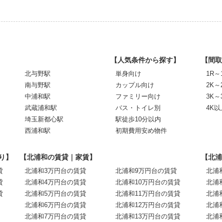
【人気条件から探す】
【間取
北与野駅
単身向け
1R～
南与野駅
カップル向け
2K～
中浦和駅
ファミリー向け
3K～
武蔵浦和駅
バス・トイレ別
4K以
埼玉新都心駅
駅徒歩10分以内
西浦和駅
初期費用安め物件
り】
【北浦和の賃貸｜家賃】
【北浦
貸
北浦和3万円台の賃貸
北浦和9万円台の賃貸
北浦
貸
北浦和4万円台の賃貸
北浦和10万円台の賃貸
北浦
貸
北浦和5万円台の賃貸
北浦和11万円台の賃貸
北浦
北浦和6万円台の賃貸
北浦和12万円台の賃貸
北浦
北浦和7万円台の賃貸
北浦和13万円台の賃貸
北浦