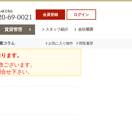
会員登録
ログイン
賃貸管理
スタッフ紹介
会社概要
産コラム
お気に入り物件
閲覧履歴
おります。
ラム
売却コラム
数ございます。
問合せ下さい。