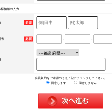
客様情報の入力
必須
前
-
-
必須
番号
所
会員規約をご確認のうえ下記にチェックして下さい。
同意します
同意しません