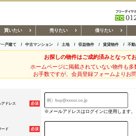
買いたい
売りたい
借りたい
古一戸建て
中古マンション
土地
収益物件
賃貸物件
不動
お探しの物件はご成約済みとなって
お部屋探しコラム
賃貸管理コ
ホームページに掲載されていない物件も多
お手数ですが、会員登録フォームよりお
必須
ルアドレス
※メールアドレスはログインに使用します。
必須
ワード