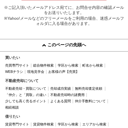
※ご記入頂いたメールアドレス宛てに、お問合せ内容の確認メール
をお送りいたします。
※Yahoo!メールなどのフリーメールをご利用の場合、迷惑メールフ
ォルダに入る場合があります。
このページの先頭へ
買いたい
売買専門サイト
総合物件検索
学区から検索
町名から検索
WEBチラシ
現地見学会
お客様の声【売買】
不動産売却について
不動産売却・買取について
売却成功実績
無料売却査定依頼
「仲介」と「買取」の違い
不動産売却時の諸費用
少しでも高く売るポイント
よくある質問
仲介手数料について
相続相談
借りたい
賃貸専門サイト
賃貸物件検索
学区から検索
エリアから検索