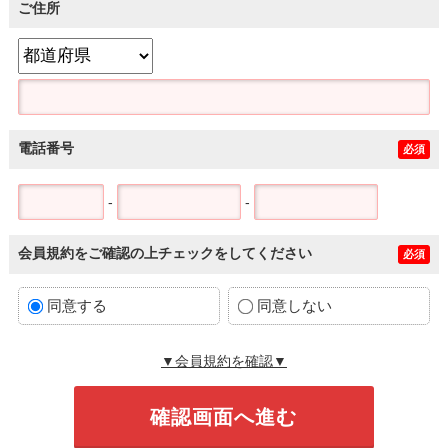
ご住所
電話番号
必須
-
-
会員規約をご確認の上チェックをしてください
必須
同意する
同意しない
▼会員規約を確認▼