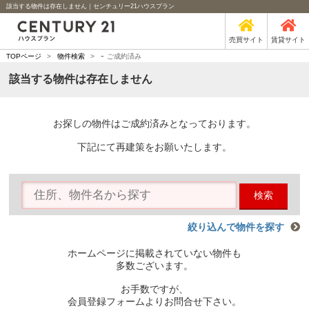
該当する物件は存在しません｜センチュリー21ハウスプラン
売買サイト
賃貸サイト
-
TOPページ
>
物件検索
>
ご成約済み
該当する物件は存在しません
お探しの物件はご成約済みとなっております。
下記にて再建策をお願いたします。
検索
絞り込んで物件を探す
ホームページに掲載されていない物件も
多数ございます。
お手数ですが、
会員登録フォームよりお問合せ下さい。