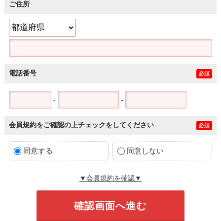
ご住所
電話番号
必須
-
-
会員規約をご確認の上チェックをしてください
必須
同意する
同意しない
▼会員規約を確認▼