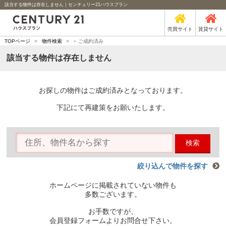
該当する物件は存在しません｜センチュリー21ハウスプラン
売買サイト
賃貸サイト
-
TOPページ
>
物件検索
>
ご成約済み
該当する物件は存在しません
お探しの物件はご成約済みとなっております。
下記にて再建策をお願いたします。
検索
絞り込んで物件を探す
ホームページに掲載されていない物件も
多数ございます。
お手数ですが、
会員登録フォームよりお問合せ下さい。