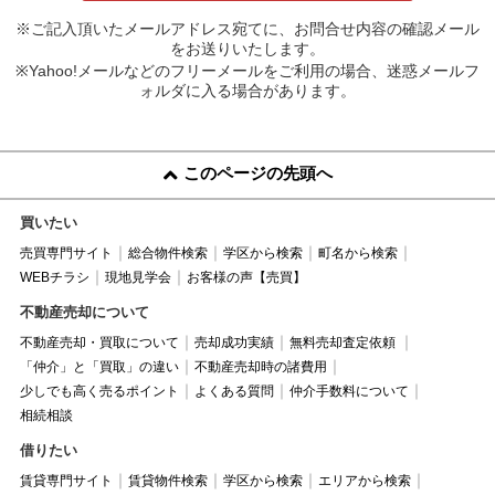
※ご記入頂いたメールアドレス宛てに、お問合せ内容の確認メール
をお送りいたします。
※Yahoo!メールなどのフリーメールをご利用の場合、迷惑メールフ
ォルダに入る場合があります。
このページの先頭へ
買いたい
売買専門サイト
総合物件検索
学区から検索
町名から検索
WEBチラシ
現地見学会
お客様の声【売買】
不動産売却について
不動産売却・買取について
売却成功実績
無料売却査定依頼
「仲介」と「買取」の違い
不動産売却時の諸費用
少しでも高く売るポイント
よくある質問
仲介手数料について
相続相談
借りたい
賃貸専門サイト
賃貸物件検索
学区から検索
エリアから検索