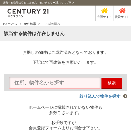
該当する物件は存在しません｜センチュリー21ハウスプラン
売買サイト
賃貸サイト
-
TOPページ
>
物件検索
>
ご成約済み
該当する物件は存在しません
お探しの物件はご成約済みとなっております。
下記にて再建策をお願いたします。
検索
絞り込んで物件を探す
ホームページに掲載されていない物件も
多数ございます。
お手数ですが、
会員登録フォームよりお問合せ下さい。