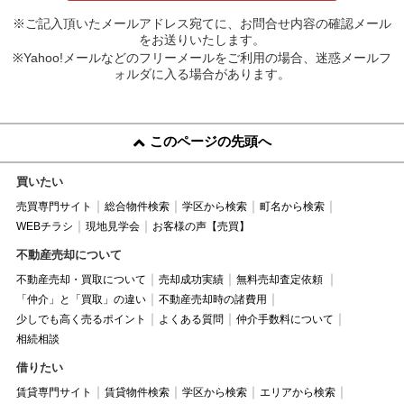
※ご記入頂いたメールアドレス宛てに、お問合せ内容の確認メール
をお送りいたします。
※Yahoo!メールなどのフリーメールをご利用の場合、迷惑メールフ
ォルダに入る場合があります。
このページの先頭へ
買いたい
売買専門サイト
総合物件検索
学区から検索
町名から検索
WEBチラシ
現地見学会
お客様の声【売買】
不動産売却について
不動産売却・買取について
売却成功実績
無料売却査定依頼
「仲介」と「買取」の違い
不動産売却時の諸費用
少しでも高く売るポイント
よくある質問
仲介手数料について
相続相談
借りたい
賃貸専門サイト
賃貸物件検索
学区から検索
エリアから検索