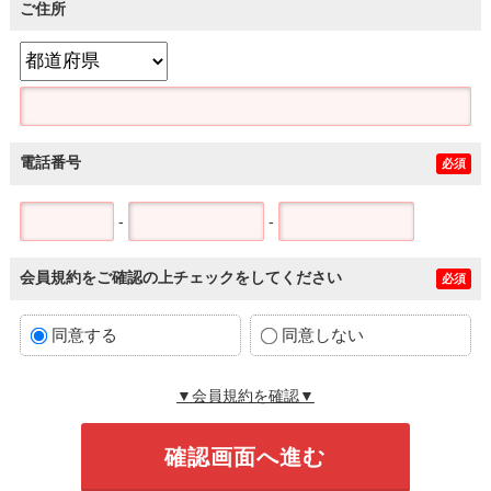
ご住所
電話番号
必須
-
-
会員規約をご確認の上チェックをしてください
必須
同意する
同意しない
▼会員規約を確認▼