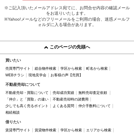
※ご記入頂いたメールアドレス宛てに、お問合せ内容の確認メール
をお送りいたします。
※Yahoo!メールなどのフリーメールをご利用の場合、迷惑メールフ
ォルダに入る場合があります。
このページの先頭へ
買いたい
売買専門サイト
総合物件検索
学区から検索
町名から検索
WEBチラシ
現地見学会
お客様の声【売買】
不動産売却について
不動産売却・買取について
売却成功実績
無料売却査定依頼
「仲介」と「買取」の違い
不動産売却時の諸費用
少しでも高く売るポイント
よくある質問
仲介手数料について
相続相談
借りたい
賃貸専門サイト
賃貸物件検索
学区から検索
エリアから検索