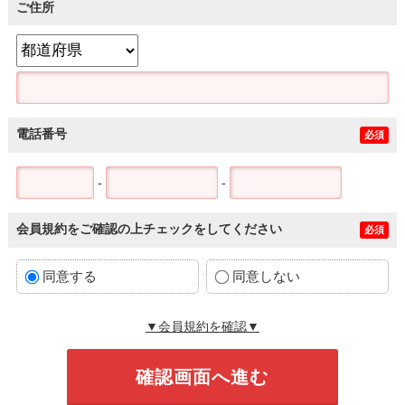
ご住所
電話番号
必須
-
-
会員規約をご確認の上チェックをしてください
必須
同意する
同意しない
▼会員規約を確認▼