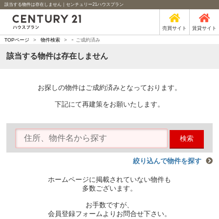
該当する物件は存在しません｜センチュリー21ハウスプラン
売買サイト
賃貸サイト
-
TOPページ
>
物件検索
>
ご成約済み
該当する物件は存在しません
お探しの物件はご成約済みとなっております。
下記にて再建策をお願いたします。
検索
絞り込んで物件を探す
ホームページに掲載されていない物件も
多数ございます。
お手数ですが、
会員登録フォームよりお問合せ下さい。