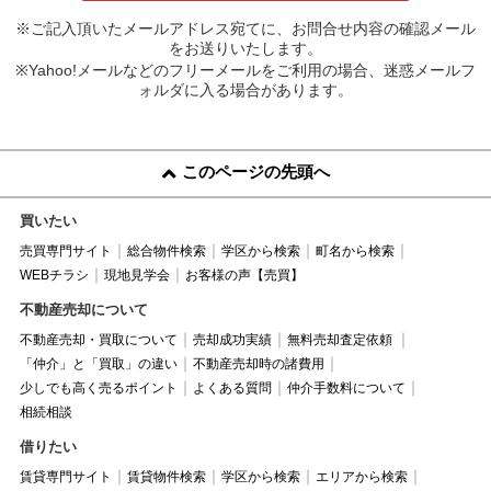
※ご記入頂いたメールアドレス宛てに、お問合せ内容の確認メール
をお送りいたします。
※Yahoo!メールなどのフリーメールをご利用の場合、迷惑メールフ
ォルダに入る場合があります。
このページの先頭へ
買いたい
売買専門サイト
総合物件検索
学区から検索
町名から検索
WEBチラシ
現地見学会
お客様の声【売買】
不動産売却について
不動産売却・買取について
売却成功実績
無料売却査定依頼
「仲介」と「買取」の違い
不動産売却時の諸費用
少しでも高く売るポイント
よくある質問
仲介手数料について
相続相談
借りたい
賃貸専門サイト
賃貸物件検索
学区から検索
エリアから検索