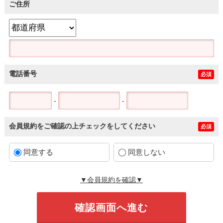
ご住所
電話番号
必須
-
-
会員規約をご確認の上チェックをしてください
必須
同意する
同意しない
▼会員規約を確認▼