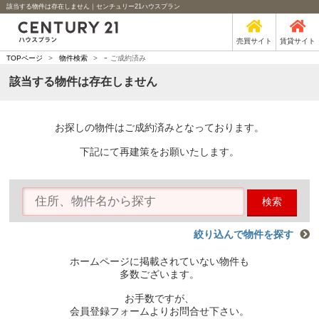
該当する物件は存在しません｜センチュリー21ハウスプラン
売買サイト
賃貸サイト
-
TOPページ
>
物件検索
>
ご成約済み
該当する物件は存在しません
お探しの物件はご成約済みとなっております。
下記にて再建策をお願いたします。
検索
絞り込んで物件を探す
ホームページに掲載されていない物件も
多数ございます。
お手数ですが、
会員登録フォームよりお問合せ下さい。