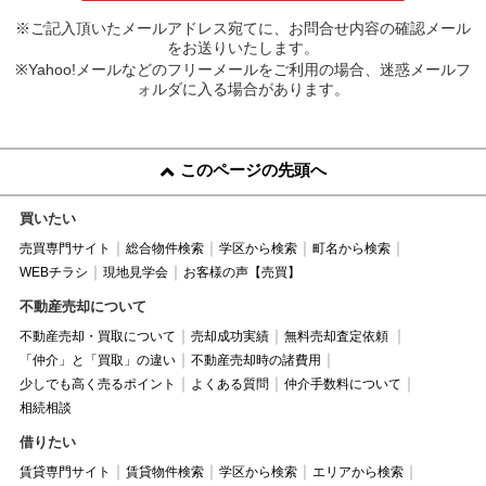
※ご記入頂いたメールアドレス宛てに、お問合せ内容の確認メール
をお送りいたします。
※Yahoo!メールなどのフリーメールをご利用の場合、迷惑メールフ
ォルダに入る場合があります。
このページの先頭へ
買いたい
売買専門サイト
総合物件検索
学区から検索
町名から検索
WEBチラシ
現地見学会
お客様の声【売買】
不動産売却について
不動産売却・買取について
売却成功実績
無料売却査定依頼
「仲介」と「買取」の違い
不動産売却時の諸費用
少しでも高く売るポイント
よくある質問
仲介手数料について
相続相談
借りたい
賃貸専門サイト
賃貸物件検索
学区から検索
エリアから検索