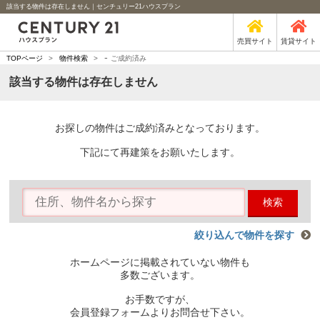
該当する物件は存在しません｜センチュリー21ハウスプラン
売買サイト
賃貸サイト
-
TOPページ
>
物件検索
>
ご成約済み
該当する物件は存在しません
お探しの物件はご成約済みとなっております。
下記にて再建策をお願いたします。
検索
絞り込んで物件を探す
ホームページに掲載されていない物件も
多数ございます。
お手数ですが、
会員登録フォームよりお問合せ下さい。