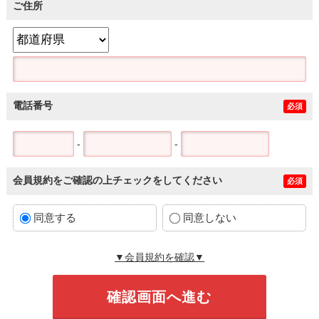
ご住所
電話番号
必須
-
-
会員規約をご確認の上チェックをしてください
必須
同意する
同意しない
▼会員規約を確認▼