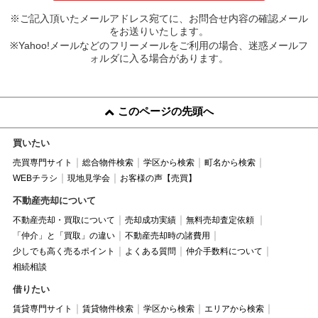
※ご記入頂いたメールアドレス宛てに、お問合せ内容の確認メール
をお送りいたします。
※Yahoo!メールなどのフリーメールをご利用の場合、迷惑メールフ
ォルダに入る場合があります。
このページの先頭へ
買いたい
売買専門サイト
総合物件検索
学区から検索
町名から検索
WEBチラシ
現地見学会
お客様の声【売買】
不動産売却について
不動産売却・買取について
売却成功実績
無料売却査定依頼
「仲介」と「買取」の違い
不動産売却時の諸費用
少しでも高く売るポイント
よくある質問
仲介手数料について
相続相談
借りたい
賃貸専門サイト
賃貸物件検索
学区から検索
エリアから検索