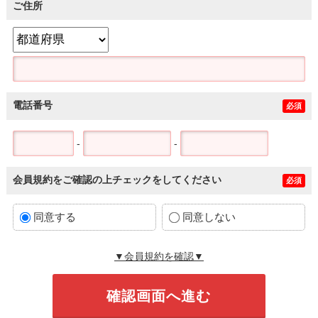
ご住所
電話番号
必須
-
-
会員規約をご確認の上チェックをしてください
必須
同意する
同意しない
▼会員規約を確認▼