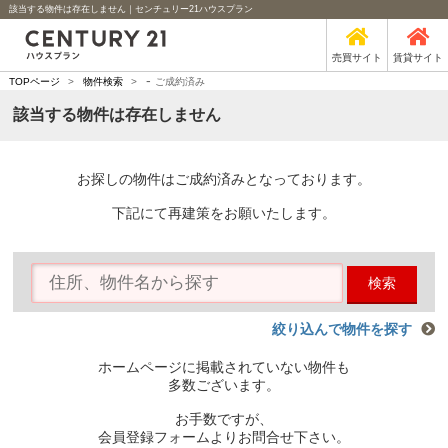
該当する物件は存在しません｜センチュリー21ハウスプラン
売買サイト
賃貸サイト
-
TOPページ
>
物件検索
>
ご成約済み
該当する物件は存在しません
お探しの物件はご成約済みとなっております。
下記にて再建策をお願いたします。
検索
絞り込んで物件を探す
ホームページに掲載されていない物件も
多数ございます。
お手数ですが、
会員登録フォームよりお問合せ下さい。