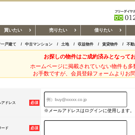
買いたい
売りたい
借りたい
古一戸建て
中古マンション
土地
収益物件
賃貸物件
不動
お探しの物件はご成約済みとなって
お部屋探しコラム
賃貸管理コ
ホームページに掲載されていない物件も多
お手数ですが、会員登録フォームよりお
必須
ルアドレス
※メールアドレスはログインに使用します。
必須
ワード