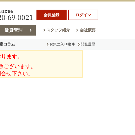
会員登録
ログイン
賃貸管理
スタッフ紹介
会社概要
産コラム
お気に入り物件
閲覧履歴
おります。
ラム
売却コラム
数ございます。
問合せ下さい。