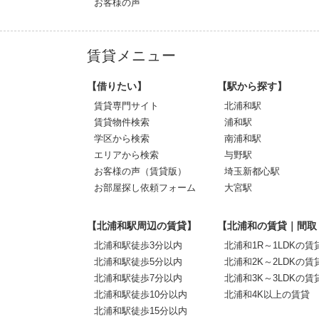
お客様の声
賃貸メニュー
【借りたい】
【駅から探す】
賃貸専門サイト
北浦和駅
賃貸物件検索
浦和駅
学区から検索
南浦和駅
エリアから検索
与野駅
お客様の声（賃貸版）
埼玉新都心駅
お部屋探し依頼フォーム
大宮駅
【北浦和駅周辺の賃貸】
【北浦和の賃貸｜間取
北浦和駅徒歩3分以内
北浦和1R～1LDKの賃
北浦和駅徒歩5分以内
北浦和2K～2LDKの賃
北浦和駅徒歩7分以内
北浦和3K～3LDKの賃
北浦和駅徒歩10分以内
北浦和4K以上の賃貸
北浦和駅徒歩15分以内