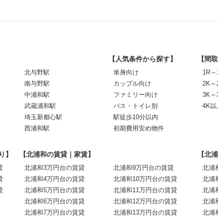
【人気条件から探す】
【間取
北与野駅
単身向け
1R～
南与野駅
カップル向け
2K～
中浦和駅
ファミリー向け
3K～
武蔵浦和駅
バス・トイレ別
4K以
埼玉新都心駅
駅徒歩10分以内
西浦和駅
初期費用安め物件
り】
【北浦和の賃貸｜家賃】
【北浦
貸
北浦和3万円台の賃貸
北浦和9万円台の賃貸
北浦
貸
北浦和4万円台の賃貸
北浦和10万円台の賃貸
北浦
貸
北浦和5万円台の賃貸
北浦和11万円台の賃貸
北浦
北浦和6万円台の賃貸
北浦和12万円台の賃貸
北浦
北浦和7万円台の賃貸
北浦和13万円台の賃貸
北浦