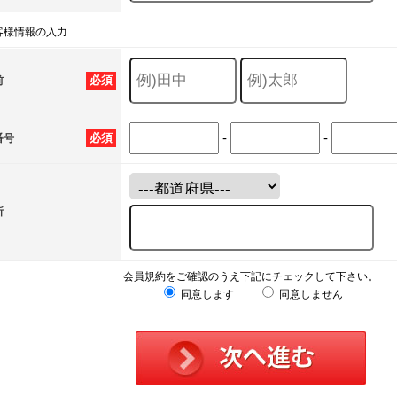
客様情報の入力
必須
前
-
-
必須
番号
所
会員規約をご確認のうえ下記にチェックして下さい。
同意します
同意しません