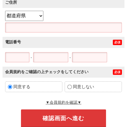
ご住所
電話番号
必須
-
-
会員規約をご確認の上チェックをしてください
必須
同意する
同意しない
▼会員規約を確認▼