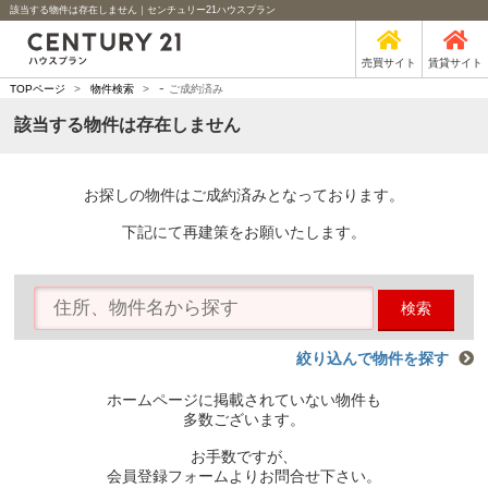
該当する物件は存在しません｜センチュリー21ハウスプラン
売買サイト
賃貸サイト
-
TOPページ
>
物件検索
>
ご成約済み
該当する物件は存在しません
お探しの物件はご成約済みとなっております。
下記にて再建策をお願いたします。
検索
絞り込んで物件を探す
ホームページに掲載されていない物件も
多数ございます。
お手数ですが、
会員登録フォームよりお問合せ下さい。