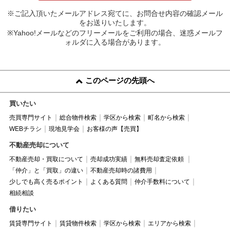
※ご記入頂いたメールアドレス宛てに、お問合せ内容の確認メール
をお送りいたします。
※Yahoo!メールなどのフリーメールをご利用の場合、迷惑メールフ
ォルダに入る場合があります。
このページの先頭へ
買いたい
売買専門サイト
総合物件検索
学区から検索
町名から検索
WEBチラシ
現地見学会
お客様の声【売買】
不動産売却について
不動産売却・買取について
売却成功実績
無料売却査定依頼
「仲介」と「買取」の違い
不動産売却時の諸費用
少しでも高く売るポイント
よくある質問
仲介手数料について
相続相談
借りたい
賃貸専門サイト
賃貸物件検索
学区から検索
エリアから検索